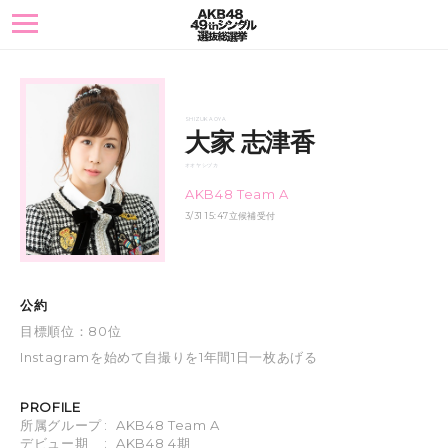
toggle
navigation
SHIZUKA OYA
大家 志津香
オオヤ シヅカ
AKB48 Team A
3/31 15:47立候補受付
公約
目標順位：80位
Instagramを始めて自撮りを1年間1日一枚あげる
PROFILE
所属グループ
:
AKB48 Team A
デビュー期
:
AKB48 4期