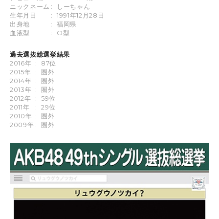
ニックネーム
:
しーちゃん
生年月日
:
1991年12月28日
出身地
:
福岡県
血液型
:
O型
過去選抜総選挙結果
2016年
:
87位
2015年
:
圏外
2014年
:
圏外
2013年
:
圏外
2012年
:
59位
2011年
:
29位
2010年
:
圏外
2009年
:
圏外