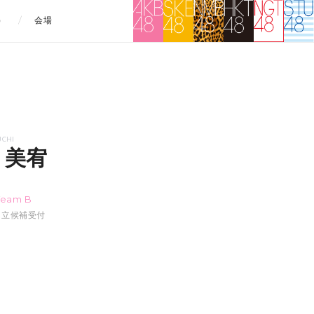
）
会場
UCHI
 美宥
ユ
Team B
:48立候補受付