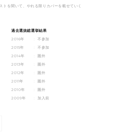
エストを聞いて、やれる限りカバーを載せていく
過去選抜総選挙結果
2016年
:
不参加
2015年
:
不参加
2014年
:
圏外
2013年
:
圏外
2012年
:
圏外
2011年
:
圏外
2010年
:
圏外
2009年
:
加入前