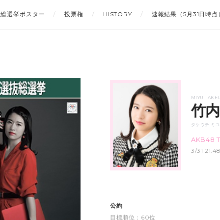
総選挙ポスター
投票権
HISTORY
速報結果（5月31日時点
MIYU TAKE
竹内
タケウチ ミ
AKB48 
3/31 21
公約
目標順位：60位