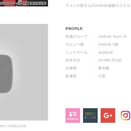
ファンの皆さんのAKB48楽曲のリク
PROFILE
所属グループ
:
AKB48 Team B
デビュー期
:
AKB48 9期
ニックネーム
:
みゆみゆ
生年月日
:
1996年1月12日
出身地
:
東京都
血液型
:
O型
YU TAKEUCHI)