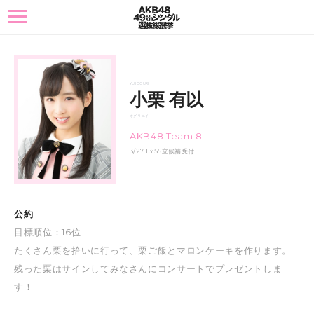
toggle
navigation
YUI OGURI
小栗 有以
オグリ ユイ
AKB48 Team 8
3/27 13:55立候補受付
公約
目標順位：16位
たくさん栗を拾いに行って、栗ご飯とマロンケーキを作ります。
残った栗はサインしてみなさんにコンサートでプレゼントしま
す！