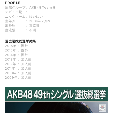
PROFILE
所属グループ
:
AKB48 Team 8
デビュー期
:
-
ニックネーム
:
ゆいゆい
生年月日
:
2001年12月26日
出身地
:
東京都
血液型
:
不明
過去選抜総選挙結果
2016年
:
圏外
2015年
:
圏外
2014年
:
圏外
2013年
:
加入前
2012年
:
加入前
2011年
:
加入前
2010年
:
加入前
2009年
:
加入前