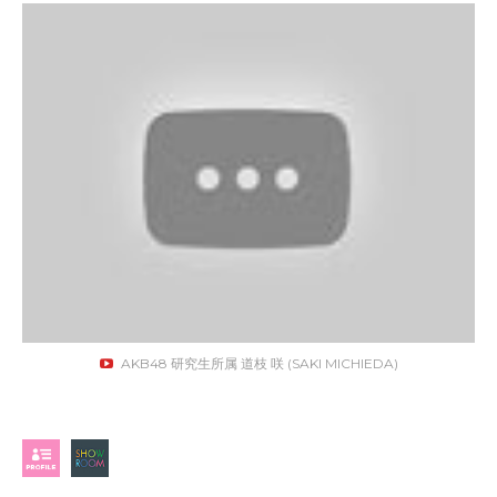
AKB48 研究生所属 道枝 咲 (SAKI MICHIEDA)