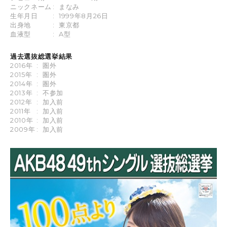
ニックネーム
:
まなみ
生年月日
:
1999年8月26日
出身地
:
東京都
血液型
:
A型
過去選抜総選挙結果
2016年
:
圏外
2015年
:
圏外
2014年
:
圏外
2013年
:
不参加
2012年
:
加入前
2011年
:
加入前
2010年
:
加入前
2009年
:
加入前