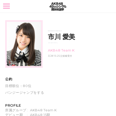
toggle
navigation
MANAMI ICHIKAWA
市川 愛美
イチカワ マナミ
AKB48 Team K
3/28 15:25立候補受付
公約
目標順位：80位
バンジージャンプをする
PROFILE
所属グループ
:
AKB48 Team K
デビュー期
:
AKB48 15期