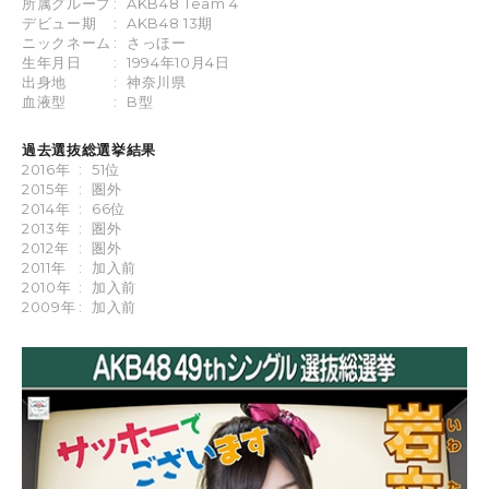
所属グループ
:
AKB48 Team 4
デビュー期
:
AKB48 13期
ニックネーム
:
さっほー
生年月日
:
1994年10月4日
出身地
:
神奈川県
血液型
:
B型
過去選抜総選挙結果
2016年
:
51位
2015年
:
圏外
2014年
:
66位
2013年
:
圏外
2012年
:
圏外
2011年
:
加入前
2010年
:
加入前
2009年
:
加入前