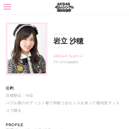
toggle
navigation
SAHO IWATATE
岩立 沙穂
イワタテ サホ
AKB48 Team 4
3/31 20:11立候補受付
公約
目標順位：16位
バブル期のボディコン着て羽根つきセンスを持って都内某ディス
コで踊る
PROFILE