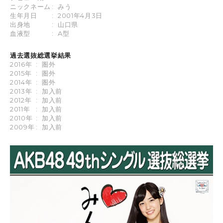
ニックネーム
:
みう
生年月日
:
2001年4月3日
出身地
:
山口県
血液型
:
A型
過去選抜総選挙結果
2016年
:
圏外
2015年
:
圏外
2014年
:
圏外
2013年
:
加入前
2012年
:
加入前
2011年
:
加入前
2010年
:
加入前
2009年
:
加入前