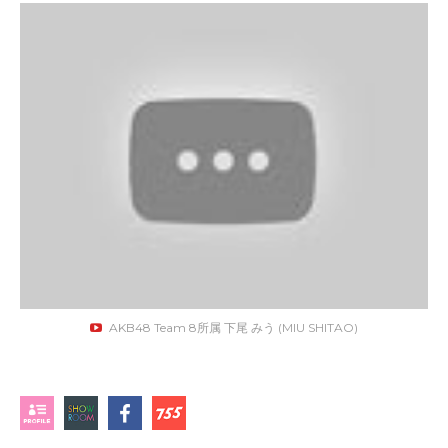
AKB48 Team 8所属 下尾 みう (MIU SHITAO)