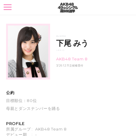
toggle
navigation
MIU SHITAO
下尾 みう
シタオ ミウ
AKB48 Team 8
3/26 12:11立候補受付
公約
目標順位：80位
母親とダンスナンバーを踊る
PROFILE
所属グループ
:
AKB48 Team 8
デビュー期
:
-