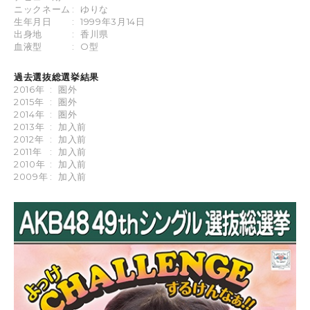
ニックネーム
:
ゆりな
生年月日
:
1999年3月14日
出身地
:
香川県
血液型
:
O型
過去選抜総選挙結果
2016年
:
圏外
2015年
:
圏外
2014年
:
圏外
2013年
:
加入前
2012年
:
加入前
2011年
:
加入前
2010年
:
加入前
2009年
:
加入前