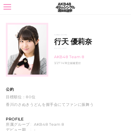
toggle
navigation
YURINA GYOTEN
行天 優莉奈
ギョウテン ユリナ
AKB48 Team 8
3/27 14:18立候補受付
公約
目標順位：80位
香川のさぬきうどんを握手会にてファンに振舞う
PROFILE
所属グループ
:
AKB48 Team 8
デビュー期
:
-