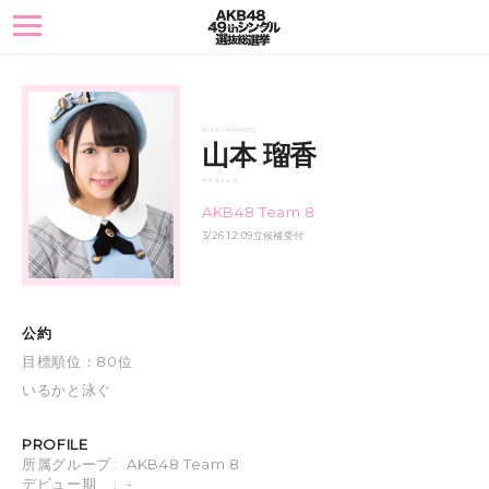
toggle
navigation
RUKA YAMAMOTO
山本 瑠香
ヤマモト ルカ
AKB48 Team 8
3/26 12:09立候補受付
公約
目標順位：80位
いるかと泳ぐ
PROFILE
所属グループ
:
AKB48 Team 8
デビュー期
:
-