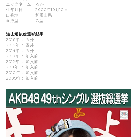
ニックネーム
:
るか
生年月日
:
2000年10月10日
出身地
:
和歌山県
血液型
:
O型
過去選抜総選挙結果
2016年
:
圏外
2015年
:
圏外
2014年
:
圏外
2013年
:
加入前
2012年
:
加入前
2011年
:
加入前
2010年
:
加入前
2009年
:
加入前