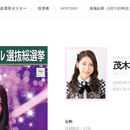
総選挙ポスター
投票権
HISTORY
速報結果（5月31日時点
SHINOBU M
茂木
モギ シノブ
AKB48 
3/30 1
公約
目標順位：27位