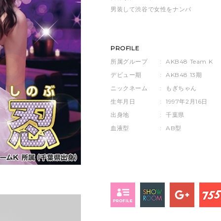
男装して渋谷で女性をナンパ
PROFILE
所属グループ
:
AKB48 Team K
デビュー期
:
AKB48 13期
ニックネーム
:
もぎちゃん
生年月日
:
1997年2月16日
出身地
:
千葉県
血液型
:
AB型