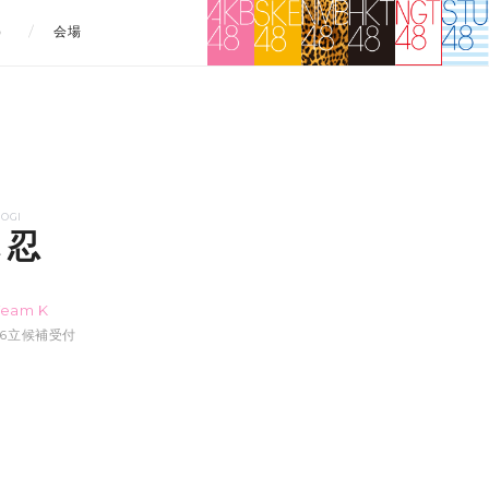
）
会場
OGI
 忍
Team K
6:06立候補受付