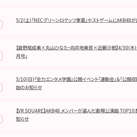
5/2(土)「NECグリーンロケッツ東葛」ホストゲームにAKB48
【倉野尾成美×丸山ひなた・向井地美音×近藤沙樹】4/30(木)発
月号」
5/10(日)『全力エンタメ学園』公開イベント「運動会」＆「公開
始のお知らせ
【VR SQUARE】AKB48 メンバーが選んだ劇場公演曲 TOP1
知らせ