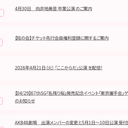
4月30日 向井地美音 卒業公演 のご案内
報
【柱の会】チケット先行会員権利登録に関するご案内
2026年4月21日（火） 「ここからだ」公演 を配信！
【04/29】67thSG『名残り桜』発売記念イベント「東京握手会
のお知らせ
AKB48劇場 出演メンバーの変更と5月1日～10日公演 受