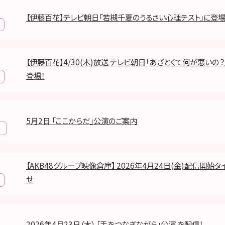
【伊藤百花】テレビ朝日「若槻千夏のうるさい心理テスト」に登場
【伊藤百花】4/30(木)放送 テレビ朝日「あざとくて何が悪いの？
登場！
5月2日 「ここからだ」公演のご案内
報
【AKB48グループ映像倉庫】 2026年4月24日(金)配信開始
せ
2026年4月23日（木） 「手をつなぎながら」公演 を配信！