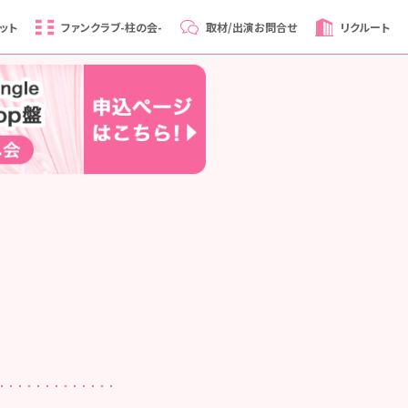
ット
ファンクラブ
-柱の会-
取材/出演
お問合せ
リクルート