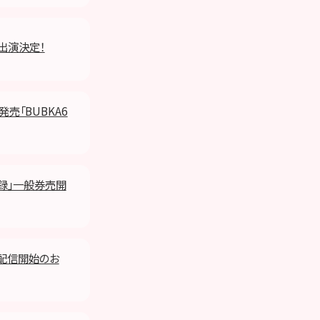
が出演決定！
売「BUBKA6
収録」一般券売開
0 配信開始のお