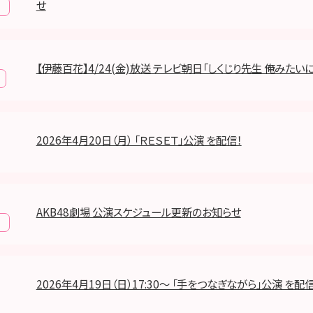
せ
報
【伊藤百花】4/24(金)放送 テレビ朝日「しくじり先生 俺みたいに
2026年4月20日（月） 「ＲＥＳＥＴ」公演 を配信！
AKB48劇場 公演スケジュール更新のお知らせ
報
2026年4月19日（日）17:30～ 「手をつなぎながら」公演 を配信