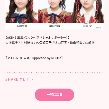
【AKB48 出演メンバー（スペシャルサポーター）】
大盛真歩 / 川村結衣 / 久保姫菜乃 / 迫由芽実 / 徳永羚海 / 山﨑空
【アイドル109人展 Supported by ROJITA】
SHARE ME !
一覧に戻る