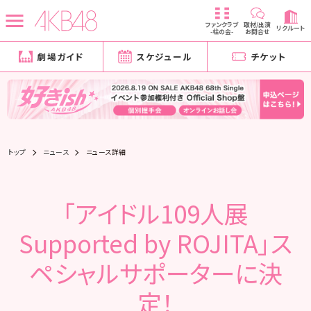
ファンクラブ
取材/出演
リクルート
-柱の会-
お問合せ
劇場ガイド
スケジュール
チケット
トップ
ニュース
ニュース詳細
「アイドル109人展
Supported by ROJITA」ス
ペシャルサポーターに決
定！