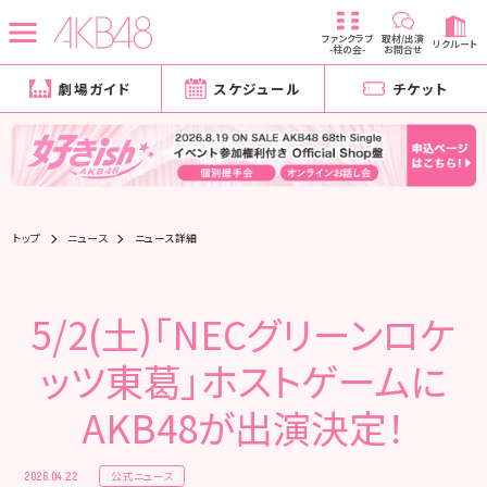
ファンクラブ
取材/出演
リクルート
-柱の会-
お問合せ
劇場ガイド
スケジュール
チケット
トップ
ニュース
ニュース詳細
5/2(土)「NECグリーンロケ
ッツ東葛」ホストゲームに
AKB48が出演決定！
公式ニュース
2026.04.22