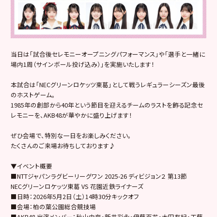
当日は「試合後セレモニーオープニングパフォーマンス」や「選手と一緒に
場内1周（サインボール投げ込み）」を実施いたします！
本試合は「NECグリーンロケッツ東葛」として戦うレギュラーシーズン最後
のホストゲーム。
1985年の創部から40年という節目を迎えるチームのラストを飾る記念セ
レモニーを、AKB48が華やかに盛り上げます！
ぜひ会場で、特別な一日をお楽しみください。
たくさんのご来場お待ちしております♪
▼イベント概要
■NTTジャパンラグビーリーグワン 2025-26 ディビジョン２ 第13節
NECグリーンロケッツ東葛 VS 花園近鉄ライナーズ
■日時：2026年5月2日（土）14時30分キックオフ
■会場：柏の葉公園総合競技場
■AKB48 出演メンバー：秋山由奈・新井彩永・伊藤百花・太田有紀・工藤