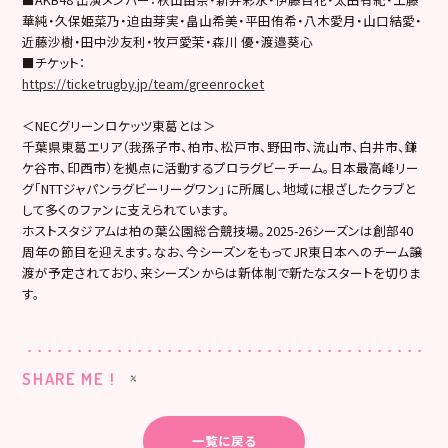
華純・久保姫菜乃・迫由芽実・畠山希美・平田侑希・八木愛月・山口結愛・
近藤沙樹・田中沙友利・牧戸愛茉・森川 優・渡邉葵心
■チケット：
https://ticketrugby.jp/team/greenrocket
＜NECグリーンロケッツ東葛とは＞
千葉県東葛エリア（我孫子市、柏市、松戸市、野田市、流山市、白井市、鎌
ケ谷市、印西市）を拠点に活動するプロラグビーチーム。日本最高峰リー
グ「NTTジャパンラグビーリーグワン」に所属し、地域に根ざしたクラブと
して多くのファンに支えられています。
ホストスタジアムは柏の葉公園総合競技場。2025-26シーズンは創部40
周年の節目を迎えます。なお、今シーズンをもってJR東日本へのチーム譲
渡が予定されており、来シーズンからは新体制で新たなスタートを切りま
す。
SHARE ME !
一覧に戻る