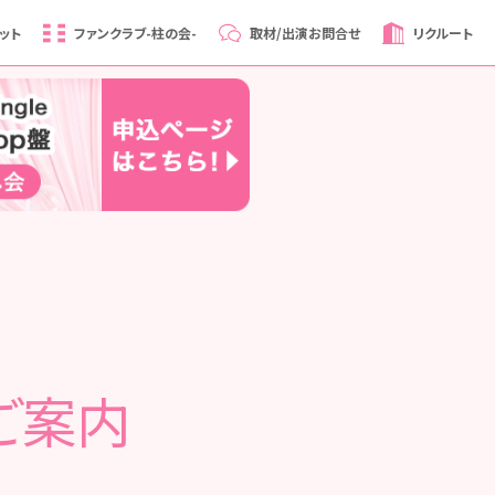
ット
ファンクラブ
-柱の会-
取材/出演
お問合せ
リクルート
のご案内