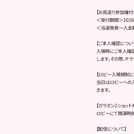
【お見送り参加権付き
＜受付期間＞2026年
＜当選発表～入金期間＞
【ご本人確認につい
入場時にご本人確
します。その際、チ
【ロビー入場規制に
当日はロビーへの
きます。
【ガラポン2ショッ
ロビーにて開演時間
【配信について】