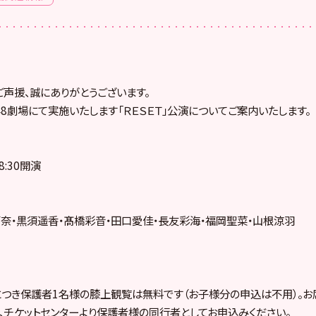
ご声援、誠にありがとうございます。
B48劇場にて実施いたします「ＲＥＳＥＴ」公演についてご案内いたします。
8:30開演
奈・黒須遥香・髙橋彩音・田口愛佳・長友彩海・福岡聖菜・山根涼羽
につき保護者1名様の膝上観覧は無料です（お子様分の申込は不用）。
、チケットセンターより保護者様の同行者としてお申込みください。