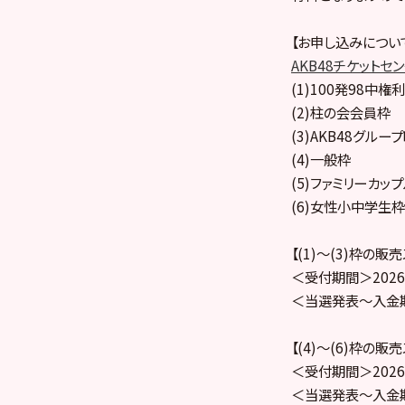
【お申し込みについ
AKB48チケットセ
(1)100発98中権利
(2)柱の会会員枠
(3)AKB48グル
(4)一般枠
(5)ファミリーカッ
(6)女性小中学生枠
【(1)～(3)枠の販
＜受付期間＞2026年
＜当選発表～入金期間＞
【(4)〜(6)枠の販
＜受付期間＞2026年
＜当選発表～入金期間＞