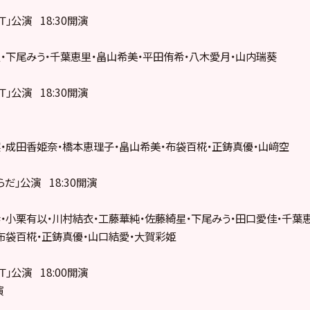
ＥＴ」公演 18:30開演
・下尾みう・千葉恵里・畠山希美・平田侑希・八木愛月・山内瑞葵
ＥＴ」公演 18:30開演
・成田香姫奈・橋本恵理子・畠山希美・布袋百椛・正鋳真優・山﨑空
からだ」公演 18:30開演
・小栗有以・川村結衣・工藤華純・佐藤綺星・下尾みう・田口愛佳・千葉
布袋百椛・正鋳真優・山口結愛・大賀彩姫
ＥＴ」公演 18:00開演
演