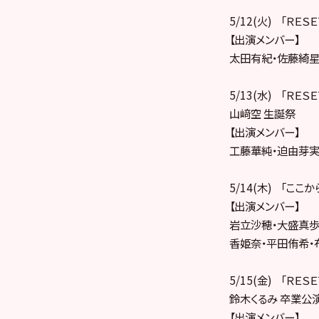
5/12(火) 「ＲＥＳ
【出演メンバー】
太田有紀・佐藤綺星
5/13(水) 「ＲＥＳ
山﨑空 生誕祭
【出演メンバー】
工藤華純・迫由芽実
5/14(木) 「ここ
【出演メンバー】
岩立沙穂・大盛真歩
香姫奈・平田侑希・
5/15(金) 「ＲＥＳ
鈴木くるみ 卒業公
【出演メンバー】