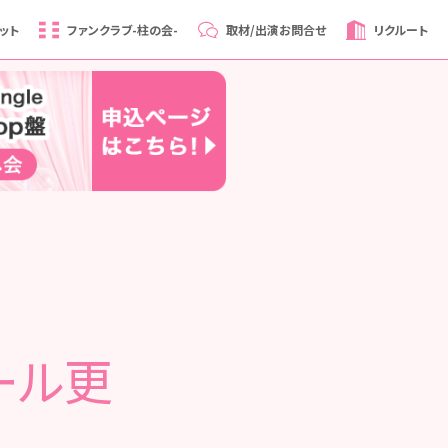
ット
ファンクラブ
-柱の会-
取材/出演
お問合せ
リクルート
ール更