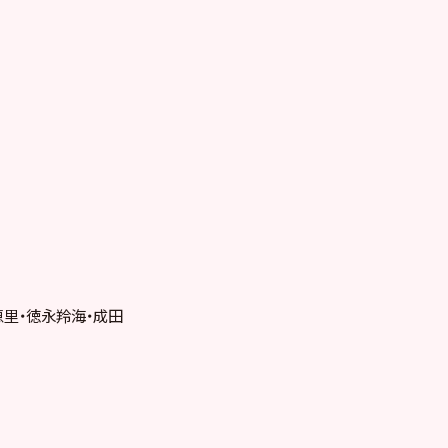
恵里・徳永羚海・成田