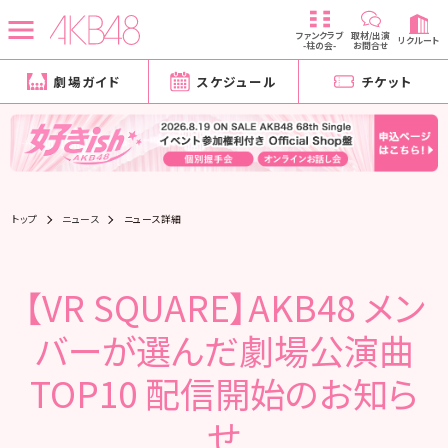
ファンクラブ
取材/出演
リクルート
-柱の会-
お問合せ
劇場ガイド
スケジュール
チケット
トップ
ニュース
ニュース詳細
【VR SQUARE】AKB48 メン
バーが選んだ劇場公演曲
TOP10 配信開始のお知ら
せ