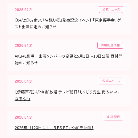
公式ニュース
2026.04.21
【04/29】67thSG『名残り桜』発売記念イベント「東京握手会」ゲ
スト出演決定のお知らせ
劇場関連情報
2026.04.21
AKB48劇場 出演メンバーの変更と5月1日～10日公演 受付開
始のお知らせ
公式ニュース
2026.04.21
【伊藤百花】4/24(金)放送 テレビ朝日「しくじり先生 俺みたいに
なるな!!」
劇場配信
2026.04.21
2026年4月20日（月） 「ＲＥＳＥＴ」公演 を配信！