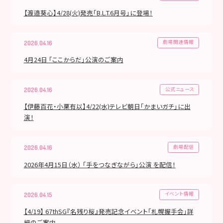
【渡邉葵心】4/28(火)発売「B.L.T.6月号」に登場！
劇場関連情報
2026.04.16
4月24日 「ここからだ」公演のご案内
公式ニュース
2026.04.16
【伊藤百花・小栗有以】4/22(水)テレビ朝日「かまいガチ」に出
演！
劇場配信
2026.04.16
2026年4月15日（水） 「手をつなぎながら」公演 を配信！
イベント情報
2026.04.15
【4/19】 67thSG『名残り桜』発売記念イベント「札幌握手会」詳
細のご案内