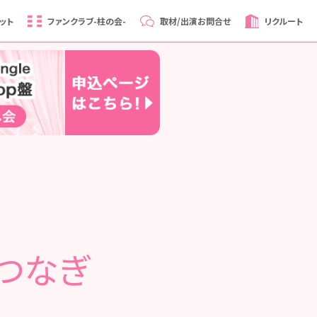
ット
ファンクラブ
-柱の会-
取材/出演
お問合せ
リクルート
をつなぎ