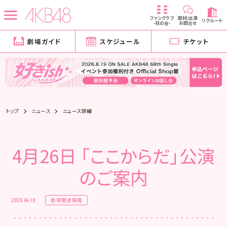
ファンクラブ
取材/出演
リクルート
-柱の会-
お問合せ
劇場ガイド
スケジュール
チケット
トップ
ニュース
ニュース詳細
4月26日 「ここからだ」公演
のご案内
劇場関連情報
2026.04.18