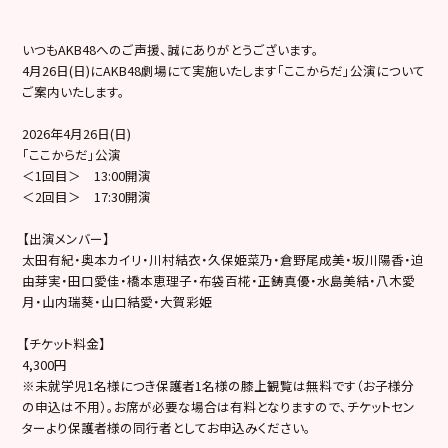
いつもAKB48へのご声援、誠にありがとうございます。
4月26日(日)にAKB48劇場にて実施いたします「ここからだ」公演について
ご案内いたします。
2026年4月26日(日)
「ここからだ」公演
＜1回目＞ 13:00開演
＜2回目＞ 17:30開演
【出演メンバー】
太田有紀・奥本カイリ・川村結衣・久保姫菜乃・倉野尾成美・坂川陽香・迫
由芽実・田口愛佳・橋本恵理子・布袋百椛・正鋳真優・水島美結・八木愛
月・山内瑞葵・山口結愛・大賀彩姫
【チケット料金】
4,300円
※未就学児1名様につき保護者1名様の膝上観覧は無料です（お子様分
の申込は不用）。お席が必要な場合は有料となりますので、チケットセン
ターより保護者様の同行者としてお申込みください。