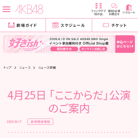
ファンクラブ
取材/出演
リクルート
-柱の会-
お問合せ
劇場ガイド
スケジュール
チケット
トップ
ニュース
ニュース詳細
4月25日 「ここからだ」公演
のご案内
劇場関連情報
2026.04.17