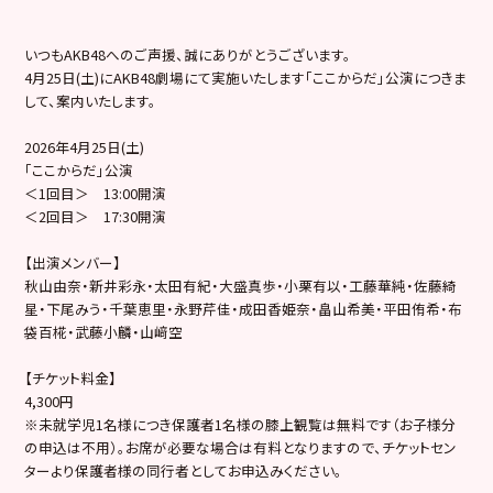
いつもAKB48へのご声援、誠にありがとうございます。
4月25日(土)にAKB48劇場にて実施いたします「ここからだ」公演につきま
して、案内いたします。
2026年4月25日(土)
「ここからだ」公演
＜1回目＞ 13:00開演
＜2回目＞ 17:30開演
【出演メンバー】
秋山由奈・新井彩永・太田有紀・大盛真歩・小栗有以・工藤華純・佐藤綺
星・下尾みう・千葉恵里・永野芹佳・成田香姫奈・畠山希美・平田侑希・布
袋百椛・武藤小麟・山﨑空
【チケット料金】
4,300円
※未就学児1名様につき保護者1名様の膝上観覧は無料です（お子様分
の申込は不用）。お席が必要な場合は有料となりますので、チケットセン
ターより保護者様の同行者としてお申込みください。