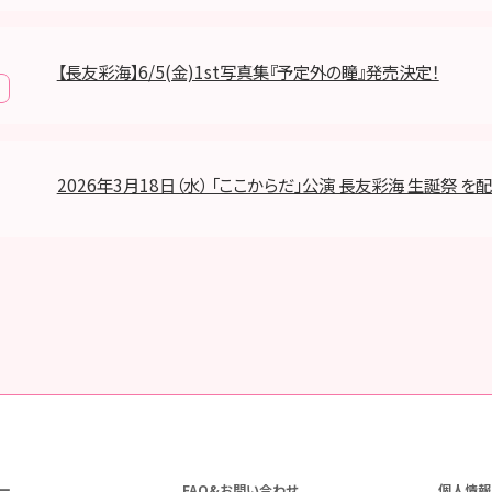
【長友彩海】6/5(金)1st写真集『予定外の瞳』発売決定！
2026年3月18日（水） 「ここからだ」公演 長友彩海 生誕祭 を配
ー
FAQ&お問い合わせ
個人情報