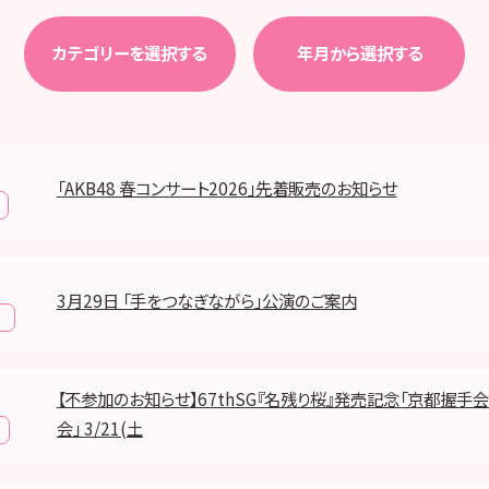
カテゴリーを選択する
年月から選択する
「AKB48 春コンサート2026」先着販売のお知らせ
3月29日 「手をつなぎながら」公演のご案内
報
【不参加のお知らせ】67thSG『名残り桜』発売記念「京都握手会
会」 3/21(土