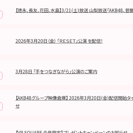
【徳永、長友、花田、水島】3/21(土)放送 山梨放送「AKB48、昔
2026年3月20日（金） 「ＲＥＳＥＴ」公演 を配信！
3月28日 「手をつなぎながら」公演のご案内
【AKB48グループ映像倉庫】 2026年3月20日(金)配信開始
せ
【VR SQUARE 会員限定】プレゼントキャンペーンのお知らせ