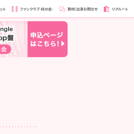
ット
ファンクラブ
-柱の会-
取材/出演
お問合せ
リクルート