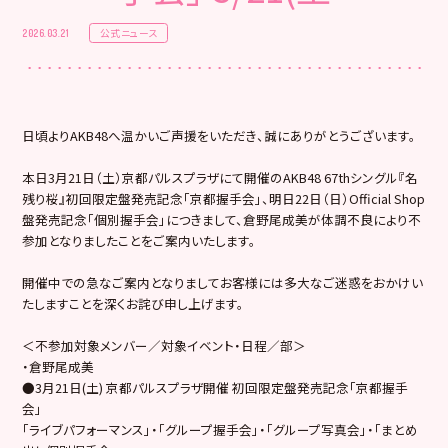
公式ニュース
2026.03.21
日頃よりAKB48へ温かいご声援をいただき、誠にありがとうございます。
本日3月21日（土）京都パルスプラザにて開催のAKB48 67thシングル『名
残り桜』初回限定盤発売記念「京都握手会」、明日22日（日）Official Shop
盤発売記念「個別握手会」につきまして、倉野尾成美が体調不良により不
参加となりましたことをご案内いたします。
開催中での急なご案内となりましてお客様には多大なご迷惑をおかけい
たしますことを深くお詫び申し上げます。
＜不参加対象メンバー／対象イベント・日程／部＞
・倉野尾成美
●3月21日(土) 京都パルスプラザ開催 初回限定盤発売記念「京都握手
会」
「ライブパフォーマンス」・「グループ握手会」・「グループ写真会」・「まとめ