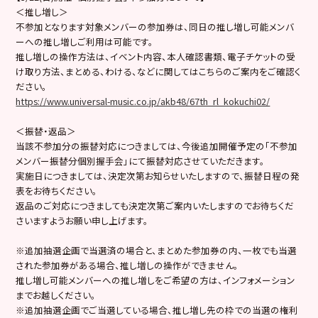
＜推し増し＞
不参加となります対象メンバーの参加券は、同日の推し増し可能メンバ
ーへの推し増しご利用は可能です。
推し増しの操作方法は、イベント内容、本人確認書類、電子チケットの受
け取り方法、まとめる、わける、などに関してはこちらのご案内をご確認く
ださい。
https://www.universal-music.co.jp/akb48/67th_rl_kokuchi02/
＜振替・返品＞
当該不参加分の振替対応につきましては、今後追加開催予定の「不参加
メンバー振替分個別握手会」にて振替対応させていただきます。
実施日につきましては、決定次第お知らせいたしますので、振替日程の発
表をお待ちください。
返品のご対応につきましても決定次第ご案内いたしますのでお待ちくだ
さいますようお願い申し上げます。
※追加抽選企画で当選済の場合と、まとめた参加券の内、一枚でも当選
された参加券がある場合、推し増しの操作ができません。
推し増し可能メンバーへの推し増しをご希望の方は、インフォメーション
までお越しください。
※追加抽選企画でご当選している場合、推し増し先の枠での当選の権利