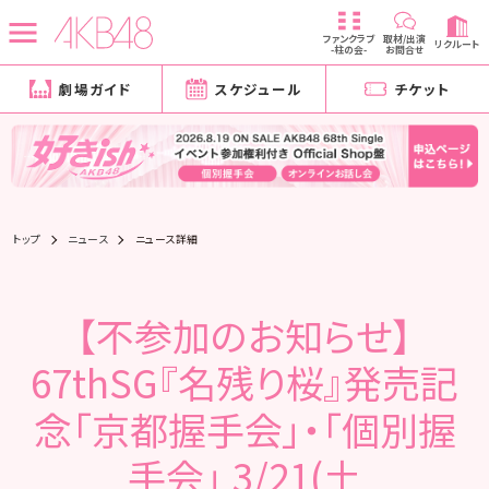
ファンクラブ
取材/出演
リクルート
-柱の会-
お問合せ
劇場ガイド
スケジュール
チケット
トップ
ニュース
ニュース詳細
【不参加のお知らせ】
67thSG『名残り桜』発売記
念「京都握手会」・「個別握
手会」 3/21(土