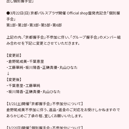
出し個別握手会」
●3月22日(日) 京都パルスプラザ開催 Official shop盤発売記念「個別握
手会」
第1部・第2部・第3部・第5部・第6部
上記の内、「京都握手会」不参加に伴い、「グループ握手会」のメンバー組
み合わせを下記に変更とさせていただきます。
【変更前】
・倉野尾成美・千葉恵里
・工藤華純・坂川陽香・正鋳真優・丸山ひなた
↓
【変更後】
・千葉恵里・工藤華純
・坂川陽香・正鋳真優・丸山ひなた
【3/21(土)開催「京都握手会」不参加分について】
倉野尾成美不参加に伴う、返品・返金のご対応をお受けしかねますので
あらかじめご了承の程、宜しくお願いいたします。
【3/22(日)開催「個別握手会」不参加分について】