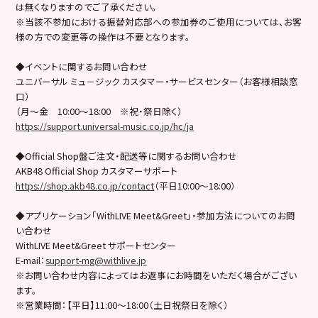
は無くなりますのでご了承ください。
※当該不参加における振替対応部への参加券のご使用については、お客
様の方での変更等の操作は不要となります。
◆イベントに関するお問い合わせ
ユニバーサル ミュ－ジック カスタマー・サービスセンター（お客様相談窓
口）
（月～金 10:00～18:00 ※祝・祭日除く）
https://support.universal-music.co.jp/hc/ja
◆Official Shop盤ご注文・配送等に関するお問い合わせ
AKB48 Official Shop カスタマーサポート
https://shop.akb48.co.jp/contact
（平日10:00～18:00）
◆アプリケーション「WithLIVE Meet&Greet」・参加方法についてのお問
い合わせ
WithLIVE Meet&Greet サポートセンター
E-mail：
support-mg@withlive.jp
※お問い合わせ内容によってはお返事にお時間をいただく場合がござい
ます。
※営業時間：【平日】11:00〜18:00（土日祝祭日を除く）