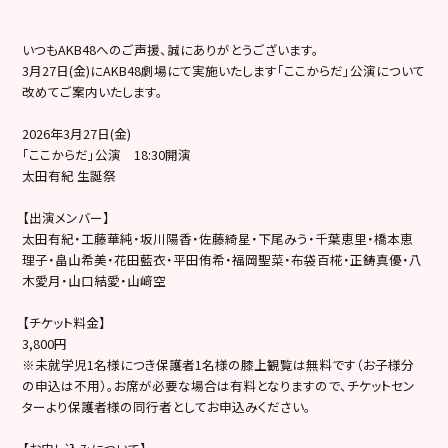
いつもAKB48へのご声援、誠にありがとうございます。
3月27日(金)にAKB48劇場にて実施いたします「ここからだ」公演について
改めてご案内いたします。
2026年3月27日(金)
「ここからだ」公演 18:30開演
太田有紀 生誕祭
【出演メンバー】
太田有紀・工藤華純・坂川陽香・佐藤綺星・下尾みう・千葉恵里・橋本恵
理子・畠山希美・花田藍衣・平田侑希・福岡聖菜・布袋百椛・正鋳真優・八
木愛月・山口結愛・山﨑空
【チケット料金】
3,800円
※未就学児1名様につき保護者1名様の膝上観覧は無料です（お子様分
の申込は不用）。お席が必要な場合は有料となりますので、チケットセン
ターより保護者様の同行者としてお申込みください。