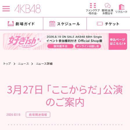
ファンクラブ
取材/出演
リクルート
-柱の会-
お問合せ
劇場ガイド
スケジュール
チケット
トップ
ニュース
ニュース詳細
3月27日 「ここからだ」公演
のご案内
劇場関連情報
2026.03.19