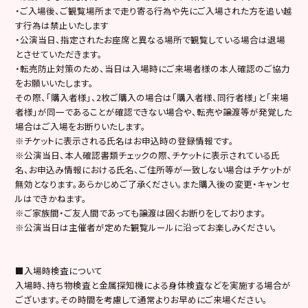
・ご入場後、ご観覧場所まで走り寄る行為や先にご入場された方を追い越
す行為は禁止いたします
・公演当日、指定されたお座席と異なる場所で観覧している場合は退場
とさせていただきます。
・転売防止対策のため、当日は入場時にご来場者様の本人確認のご協力
をお願いいたします。
その際、「購入者様」、2枚ご購入の場合は「購入者様、同行者様」と「来場
者様」が同一であることが確認できない場合や、転売や譲渡等が発覚した
場合はご入場をお断りいたします。
※チケットに表示される氏名はお申込時の登録情報です。
※公演当日、本人確認書類チェックの際、チケットに表示されている氏
名、お申込み情報における氏名、ご住所等が一致しない場合はチケットが
無効となります。あらかじめご了承ください。また購入後の変更・キャンセ
ルはできかねます。
※ご家族間・ご友人間であっても譲渡は固くお断りをしております。
※公演当日は主催者が定めた観覧ルールに沿ってお楽しみください。
■入場時検査について
入場時、持ち物検査と金属探知機による身体検査などを実施する場合が
ございます。その時間を考慮して通常よりお早めにご来場ください。