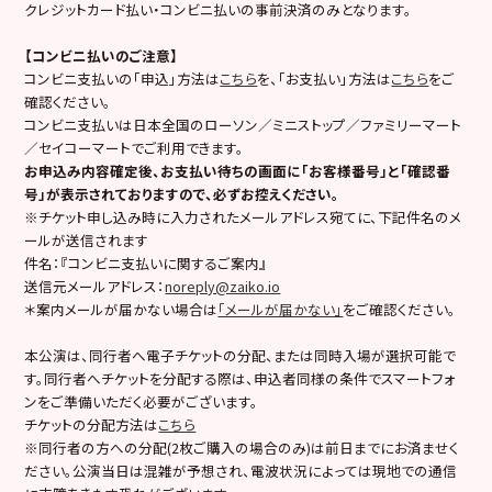
クレジットカード払い・コンビニ払いの事前決済のみとなります。
【コンビニ払いのご注意】
コンビニ支払いの「申込」方法は
こちら
を、「お支払い」方法は
こちら
をご
確認ください。
コンビニ支払いは日本全国のローソン／ミニストップ／ファミリーマート
／セイコーマートでご利用できます。
お申込み内容確定後、お支払い待ちの画面に「お客様番号」と「確認番
号」が表示されておりますので、必ずお控えください。
※チケット申し込み時に入力されたメールアドレス宛てに、下記件名のメ
ールが送信されます
件名：『コンビニ支払いに関するご案内』
送信元メールアドレス：
noreply@zaiko.io
＊案内メールが届かない場合は
「メールが届かない」
をご確認ください。
本公演は、同行者へ電子チケットの分配、または同時入場が選択可能で
す。同行者へチケットを分配する際は、申込者同様の条件でスマートフォ
ンをご準備いただく必要がございます。
チケットの分配方法は
こちら
※同行者の方への分配(2枚ご購入の場合のみ)は前日までにお済ませく
ださい。公演当日は混雑が予想され、電波状況によっては現地での通信