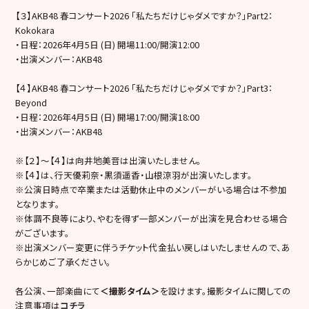
【３】AKB48 春コンサート2026 「私たちだけじゃダメですか？」Part2：
Kokokara
・日程：2026年4月5日 (日) 開場11:00/開演12:00
・出演メンバー：AKB48
【４】AKB48 春コンサート2026 「私たちだけじゃダメですか？」Part3：
Beyond
・日程：2026年4月5日 (日) 開場17:00/開演18:00
・出演メンバー：AKB48
※【２】〜【４】は向井地美音は出演いたしません。
※【４】は、行天優莉奈・黒須遥香・山根涼羽が出演いたします。
※公演日時点で卒業または活動休止中のメンバーがいる場合は不参加
となります。
※体調不良等により、やむを得ず一部メンバーが出演を見合わせる場合
がございます。
※出演メンバー変更に伴うチケット代金払い戻しはいたしませんので、あ
らかじめご了承ください。
各公演、一部楽曲にて
＜撮影タイム＞
を設けます。撮影タイムに関しての
注意事項は
コチラ