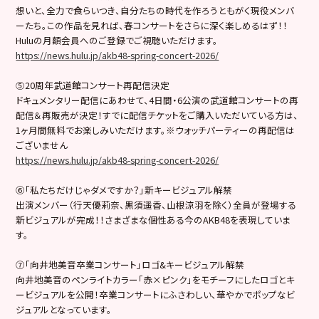
想いと、全力で食らいつき、自分たちの時代を作ろうともがく現役メンバ
ーたち。この作品を見れば、春コンサートをさらに深く楽しめるはず！！
Huluの月額会員へのご登録でご視聴いただけます。
https://news.hulu.jp/akb48-spring-concert-2026/
⑤20周年武道館コンサート再配信決定
ドキュメンタリー配信にあわせて、4日間・6公演の武道館コンサートの再
配信＆再販売が決定！すでに配信チケットをご購入いただいている方は、
1ヶ月間無料でお楽しみいただけます。※ウォッチパーティーの再配信は
ございません
https://news.hulu.jp/akb48-spring-concert-2026/
⑥「私たちだけじゃダメですか？」新キービジュアル解禁
出演メンバー（行天優莉奈、黒須遥香、山根涼羽を除く）全員が登場する
新ビジュアルが完成！！さまざまな個性ある今のAKB48を表現していま
す。
⑦「向井地美音卒業コンサート」ロゴ&キービジュアル解禁
向井地美音のペンライトカラー「赤×ピンク」をモチーフにしたロゴとキ
ービジュアルを公開！卒業コンサートにふさわしい、華やかでポップなビ
ジュアルとなっています。