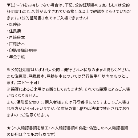
▼(1)～(7)をお持ちでない場合は、下記、公的証明書の２点、もしくは公的
証明書１点と、名前が印字されている物１点以上で確認をとらせていただ
きます。（公的証明書１点ではご入場できません）
・保険証
・住民票
・戸籍謄本
・戸籍抄本
・印鑑登録証明書
・年金手帳
※公的証明書はいずれも、公的に発行された状態のままお持ちください。
また住民票、戸籍謄本、戸籍抄本については発行後半年以内のものとし
ます。（コピー不可）
※譲渡によるご来場はお断りしておりますが、それでも譲渡によるご来場
がなくなりません。
また、保険証を借りて、購入者様または同行者様になりすましてご来場さ
れる方がいらっしゃいますが、保険証の貸し借りは法律で禁止されており
ますのでご注意ください。
★（本人確認書類を細工・本人確認書類の偽造・偽造した本人確認書類
の使用は全て犯罪行為です）