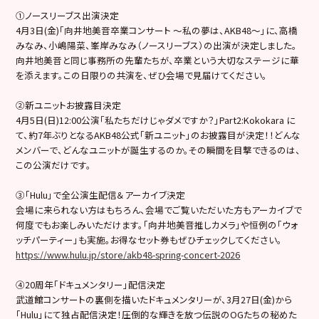
①ノースリーブス出演決定
4月3日(金)「向井地美音卒業コンサート 〜私の夢は、AKB48〜」に、高橋
みなみ、小嶋陽菜、峯岸みなみ（ノースリーブス）の出演が決定しました。
向井地美音と同じ事務所の先輩たちが、卒業という大切なステージに華
を添えます。この日限りの共演を、ぜひ会場で見届けてください。
②新ユニットお披露目決定
4月5日(日)12:00公演「私たちだけじゃダメですか？」Part2:Kokokara に
て、約7年ぶりとなるAKB48公式「新ユニット」のお披露目が決定！！どんな
メンバーで、どんなユニットが誕生するのか。その瞬間を目撃できるのは、
この公演だけです。
③「Hulu」で全公演生配信＆アーカイブ決定
会場に来られない方はもちろん、会場でご覧いただいた方もアーカイブで
何度でもお楽しみいただけます。「向井地美音推しカメラ」や恒例の「ウォ
ッチパーティー」も実施。お得なセット券もぜひチェックしてください。
https://www.hulu.jp/store/akb48-spring-concert-2026
④20周年「ドキュメンタリー」配信決定
武道館コンサートの裏側を描いたドキュメンタリーが、3月27日(金)から
「Hulu」にて独占配信決定！圧倒的な輝きを放つ伝説のOGたちの秘めた