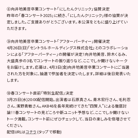
⑧向井地美音卒業コンサート「にしたんクリニック」協賛決定
昨年の「春コンサート2025」に続き、「にしたんクリニック」様の協賛が決
定しました。ご支援ありがとうございます。本公演をともに盛り上げてい
ただきます。
⑨向井地美音卒業コンサート「アフターパーティー」開催決定
4月26日(日)「セントラルホールディングス株式会社」とのコラボレーショ
ンによる「アフターパーティー」の開催が決定！向井地美音、鈴木くるみ、
大盛真歩の3名でコンサートの振り返りなど、ここでしか聞けないトーク
をお届けします。応募は、4月3日(金)向井地美音卒業コンサートにご当選
された方を対象に、抽選で参加者を決定いたします。詳細は後日発表いた
します。
⑩春コンサート直前「特別生配信」決定
3月25日(水)20:00配信開始。出演者は石原真さん、青木宏行さん、毛利忍
さん、濱野貴敏さん。AKB48を長年見続けてきた“四賢人”による徹底討
論！！春コンサートの見どころや新ユニット予想など、ここでしか聞けない
トーク満載。コンサート前にぜひチェックして、当日の楽しみを倍増させて
ください。
配信URLは
コチラ
(タップで移動)