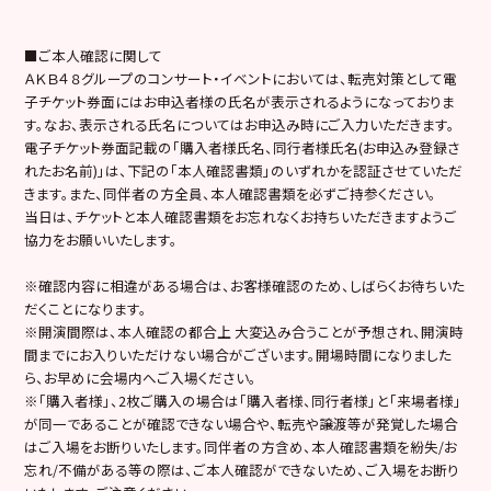
■ご本人確認に関して
ＡＫＢ４８グループのコンサート・イベントにおいては、転売対策として電
子チケット券面にはお申込者様の氏名が表示されるようになっておりま
す。なお、表示される氏名についてはお申込み時にご入力いただきます。
電子チケット券面記載の「購入者様氏名、同行者様氏名(お申込み登録さ
れたお名前)」は、下記の「本人確認書類」のいずれかを認証させていただ
きます。また、同伴者の方全員、本人確認書類を必ずご持参ください。
当日は、チケットと本人確認書類をお忘れなくお持ちいただきますようご
協力をお願いいたします。
※確認内容に相違がある場合は、お客様確認のため、しばらくお待ちいた
だくことになります。
※開演間際は、本人確認の都合上 大変込み合うことが予想され、開演時
間までにお入りいただけない場合がございます。開場時間になりました
ら、お早めに会場内へご入場ください。
※「購入者様」、2枚ご購入の場合は「購入者様、同行者様」と「来場者様」
が同一であることが確認できない場合や、転売や譲渡等が発覚した場合
はご入場をお断りいたします。同伴者の方含め、本人確認書類を紛失/お
忘れ/不備がある等の際は、ご本人確認ができないため、ご入場をお断り