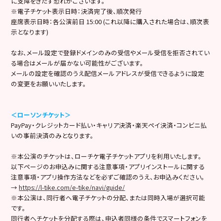
に支障をきたす恐れがございます。
※電子チケット表示日時：決済完了後、順次発行
座席表示日時：各公演前日 15:00 (これ以降に購入された場合は、順次表
示となります)
なお、メール設定で登録ドメインのみの受信やメール受信を拒否されてい
る場合はメールが届かない可能性がございます。
メールの設定を確認のうえ配信メールアドレスが受信できるように設定
の変更をお願いいたします。
＜ローソンチケット＞
PayPay・クレジットカード払い・キャリア決済・楽天ペイ決済・コンビニ払
いの事前決済のみとなります。
※本公演のチケットは、ローチケ電子チケットアプリを利用いたします。
以下ページのお申込みに関する注意事項・アプリインストールに関する
注意事項・アプリ操作方法などを必ずご確認のうえ、お申込みください。
→
https://l-tike.com/e-tike/navi/guide/
※本公演は、同行者へ電子チケットの分配、または同時入場が選択可能
です。
同行者へチケットを分配する際は、申込者同様の条件でスマートフォンを