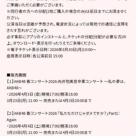
ご準備いただく必要がございます。
※同行者の方への分配(2枚ご購入の場合のみ)は前日までにお済ませく
ださい。
公演当日は混雑が予想され、電波状況によっては現地での通信に支障を
きたす恐れがございます。
必ず事前にアプリのインストールと、チケットの分配(分配が必要な方)の
上、ダウンロード・表示を行ったうえでご来場ください。
※電子チケット表示日時：2026年3月30日(月)10:00～
座席表示日時：各公演前日 15:00
■販売期間
【１】AKB48 春コンサート2026 向井地美音卒業コンサート 〜私の夢は、
AKB48〜
・2026年4月3日 (金) 開場17:00/開演18:00
3月23日(月) 21:00 ～ 完売または4月3日20:00まで
【２】AKB48 春コンサート2026 「私たちだけじゃダメですか？」Part1：
Again
・2026年4月4日 (土) 開場17:00/開演18:00
3月23日(月) 21:00 ～ 完売または4月4日20:00まで