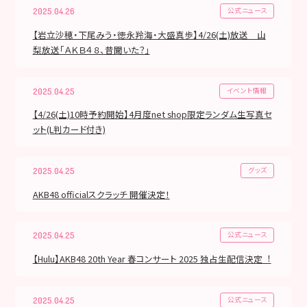
公式ニュース
2025.04.26
【岩立沙穂・下尾みう・徳永羚海・大盛真歩】4/26(土)放送 山
梨放送「ＡＫＢ４８、昔聞いた？」
イベント情報
2025.04.25
【4/26(土)10時予約開始】4月度net shop限定ランダム生写真セ
ット(L判カード付き)
グッズ
2025.04.25
AKB48 officialスクラッチ 開催決定！
公式ニュース
2025.04.25
【Hulu】AKB48 20th Year 春コンサート 2025 独占⽣配信決定︕
公式ニュース
2025.04.25