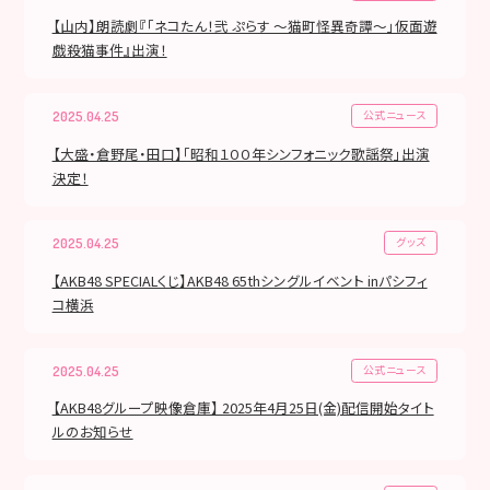
【山内】朗読劇『「ネコたん！弐 ぷらす ～猫町怪異奇譚～」仮面遊
戯殺猫事件』出演！
公式ニュース
2025.04.25
【大盛・倉野尾・田口】「昭和１００年シンフォニック歌謡祭」出演
決定！
グッズ
2025.04.25
【AKB48 SPECIALくじ】AKB48 65thシングルイベント inパシフィ
コ横浜
公式ニュース
2025.04.25
【AKB48グループ映像倉庫】 2025年4月25日(金)配信開始タイト
ルのお知らせ