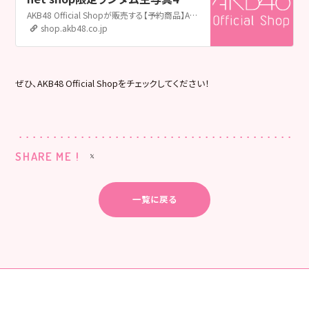
セット(L判カード付き) | AKB48
AKB48 Official Shopが販売する【予約商品】AKB48 2025年4月度 net shop限定ランダム生写真4枚セット(L判カード付き)の販売ページです。AKB48 Official ShopはAKB48の公式通販サイトです。メンバー個別グッズやライブグッズ、生誕グッズ、生写真をはじめ、CDやDVD&Blu-rayも取扱い中！
Official Shop
shop.akb48.co.jp
ぜひ、AKB48 Official Shopをチェックしてください！
SHARE ME !
一覧に戻る