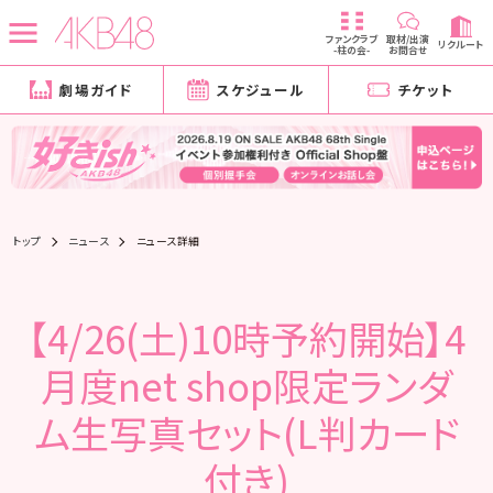
ファンクラブ
取材/出演
リクルート
-柱の会-
お問合せ
劇場ガイド
スケジュール
チケット
トップ
ニュース
ニュース詳細
【4/26(土)10時予約開始】4
月度net shop限定ランダ
ム生写真セット(L判カード
付き)