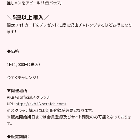
推しメンをアピール！「缶バッジ」
＼5連以上購入／
限定フォトカードをプレゼント！1度に沢山チャレンジするほどお得になり
ます！
◆価格
1回 1,000円（税込）
今すぐチャレンジ！
▼開催場所
AKB48 officialスクラッチ
URL:
https://akb48-scratch.com/
※スクラッチ購入には会員登録が必要となります。
※販売開始期日までは会員登録及びサイト閲覧のみ可能となっておりま
す。
◆販売期間：