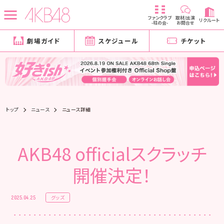
ファンクラブ
取材/出演
リクルート
-柱の会-
お問合せ
劇場ガイド
スケジュール
チケット
トップ
ニュース
ニュース詳細
AKB48 officialスクラッチ
開催決定！
グッズ
2025.04.25