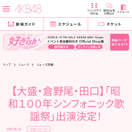
ファンクラブ
取材/出演
リクルート
-柱の会-
お問合せ
劇場ガイド
スケジュール
チケット
トップ
ニュース
ニュース詳細
【大盛・倉野尾・田口】「昭
和１００年シンフォニック歌
謡祭」出演決定！
公式ニュース
2025.04.25