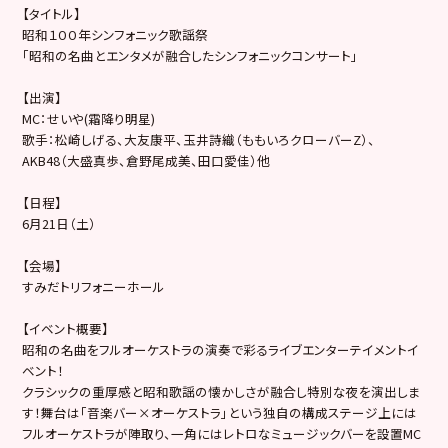
【タイトル】
昭和１００年シンフォニック歌謡祭
「昭和の名曲とエンタメが融合したシンフォニックコンサート」
【出演】
MC：せいや(霜降り明星)
歌手：松崎しげる、大友康平、玉井詩織（ももいろクローバーZ）、
AKB48（大盛真歩、倉野尾成美、田口愛佳）他
【日程】
6月21日（土）
【会場】
すみだトリフォニーホール
【イベント概要】
昭和の名曲をフルオーケストラの演奏で彩るライブエンターテイメントイ
ベント！
クラシックの重厚感と昭和歌謡の懐かしさが融合し特別な夜を演出しま
す！舞台は「音楽バー×オーケストラ」という独自の構成ステージ上には
フルオーケストラが陣取り、一角にはレトロなミュージックバーを設置MC