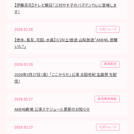
【伊藤百花】テレビ朝日「三村やす子のバズマンTV」に登場しま
す！
公式ニュース
2026.03.28
【徳永、長友、花田、水島】3/28(土)放送 山梨放送「AKB48、昔聞
いた？」
劇場配信
2026.03.28
2026年3月27日（金） 「ここからだ」公演 太田有紀 生誕祭 を配
信！
劇場関連情報
2026.03.27
AKB48劇場 公演スケジュール更新のお知らせ
公式ニュース
2026.03.27