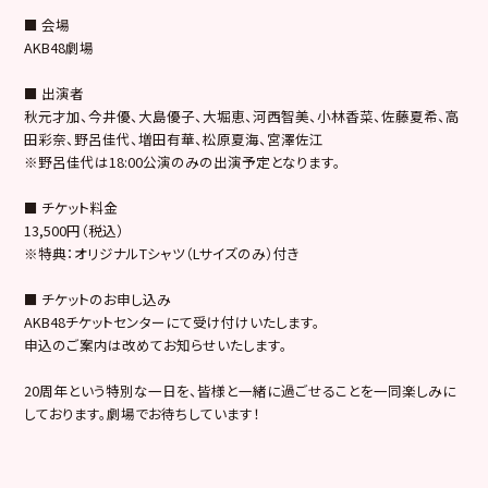
■ 会場
AKB48劇場
■ 出演者
秋元才加、今井優、大島優子、大堀恵、河西智美、小林香菜、佐藤夏希、高
田彩奈、野呂佳代、増田有華、松原夏海、宮澤佐江
※野呂佳代は18:00公演のみの出演予定となります。
■ チケット料金
13,500円（税込）
※特典：オリジナルTシャツ（Lサイズのみ）付き
■ チケットのお申し込み
AKB48チケットセンターにて受け付けいたします。
申込のご案内は改めてお知らせいたします。
20周年という特別な一日を、皆様と一緒に過ごせることを一同楽しみに
しております。劇場でお待ちしています！