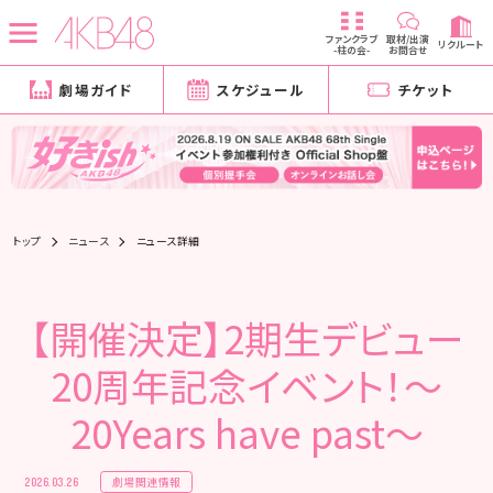
ファンクラブ
取材/出演
リクルート
-柱の会-
お問合せ
劇場ガイド
スケジュール
チケット
トップ
ニュース
ニュース詳細
【開催決定】2期生デビュー
20周年記念イベント！〜
20Years have past〜
劇場関連情報
2026.03.26