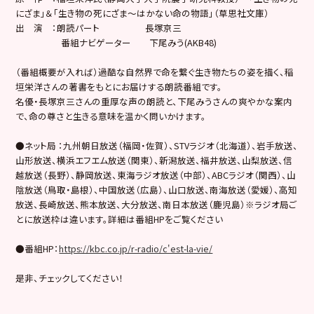
にざま」＆「生き物の死にざま～はかない命の物語」（草思社文庫）
出 演 ：朗読パート 長塚京三
番組ナビゲーター 下尾みう(AKB48)
（番組概要が入れば）過酷な自然界で命を繋ぐ生き物たちの姿を描く、稲
垣栄洋さんの著書をもとにお届けする朗読番組です。
名優・長塚京三さんの重厚な声の朗読と、下尾みうさんの爽やかな案内
で、命の尊さと生きる意味を温かく問いかけます。
●ネット局 ：九州朝日放送（福岡・佐賀）、STVラジオ（北海道）、岩手放送、
山形放送、横浜エフエム放送（関東）、新潟放送、福井放送、山梨放送、信
越放送（長野）、静岡放送、東海ラジオ放送（中部）、ABCラジオ（関西）、山
陰放送（鳥取・島根）、中国放送（広島）、山口放送、南海放送（愛媛）、高知
放送、長崎放送、熊本放送、大分放送、南日本放送（鹿児島）※ラジオ局ご
とに放送枠は違います。詳細は番組HPをご覧ください
●番組HP：
https://kbc.co.jp/r-radio/c'est-la-vie/
是非、チェックしてください！