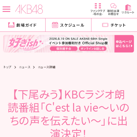
ファンクラブ
取材/出演
リクルート
-柱の会-
お問合せ
劇場ガイド
スケジュール
チケット
トップ
ニュース
ニュース詳細
【下尾みう】KBCラジオ朗
読番組「C'est la vie〜いの
ちの声を伝えたい〜」に出
演決定！