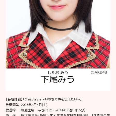
【番組詳細】「C'est la vie〜いのちの声を伝えたい〜」
放送開始：2026年4月4日(土)
放送枠 ：毎週土曜 あさ６：２５～６：４０（週1回15分）
原 作 ：稲垣栄洋氏（静岡大学大学院農学研究科教授） 「生き物の死