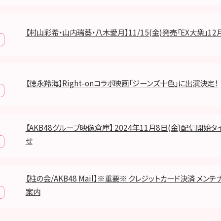
【村山彩希・山内瑞葵・八木愛月】11/15(金)発売「EX大衆」12
【徳永羚海】Right-onコラボ映画「ジーンズ十色」に出演決定！
【AKB48グループ映像倉庫】 2024年11月8日(金)配信開始
せ
【柱の会/AKB48 Mail】※重要※ クレジットカード決済 メン
案内