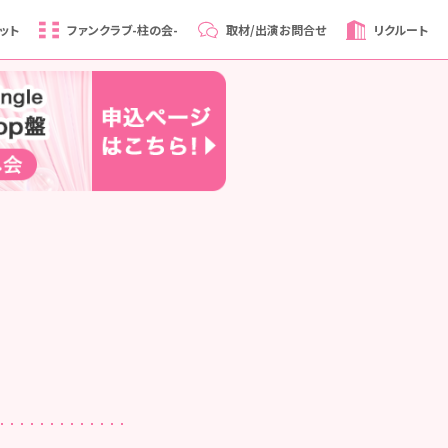
ット
ファンクラブ
-柱の会-
取材/出演
お問合せ
リクルート