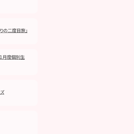
ぶりの二度目旅」
年11月度個別生
ッズ