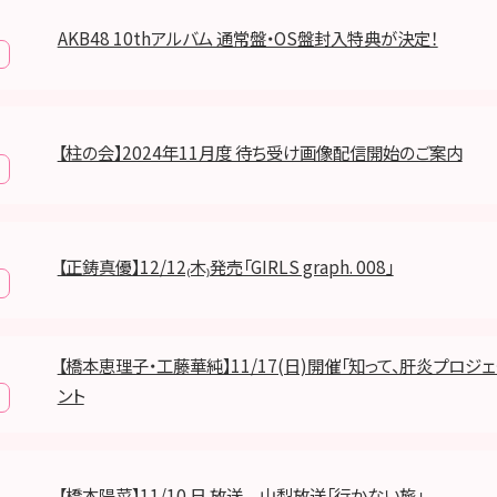
AKB48 10thアルバム 通常盤・OS盤封入特典が決定！
【柱の会】2024年11月度 待ち受け画像配信開始のご案内
【正鋳真優】12/12₍木₎発売「GIRLS graph. 008」
【橋本恵理子・工藤華純】11/17(日)開催「知って、肝炎プロジェ
ント
【橋本陽菜】11/10₍日₎放送 山梨放送「行かない旅」