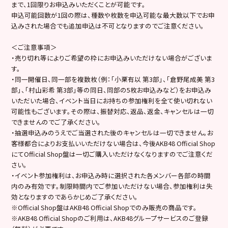
まで、1回限りお申込みいただくことが可能です。
申込可能回数が1回の際は、種数や枚数を申込可能な最大数以下でお申
込みされた場合でも追加申込は不可となりますのでご注意ください。
＜ご注意事項＞
・売り切れ等によりご希望の枠にお申込みいただけない場合がございま
す。
・同一開催日、同一部を複数枚（例：「小栗有以 第3部」、「倉野尾成美 第3
部」、「村山彩希 第3部」等の同日、同部の5枚お申込みなど）をお申込み
いただいた場合、イベント当日にお持ちの参加権利を全て使い切れない
可能性もございます。その際は、振替対応、返品、返金、キャンセルは一切
できませんのでご了承ください。
・抽選申込みのうえでご当選された後のキャンセルは一切できません。お
客様都合によりお支払いいただけない場合は、今後AKB48 Official Shop
にてOfficial Shop盤は一切ご購入いただけなくなりますのでご注意くだ
さい。
・イベント参加権利は、お申込み時に選択された各メンバー各部の時間
内のみ有効です。制限時間内でご参加いただけない場合、参加権利は失
効となりますのであらかじめご了承ください。
※Official Shop盤はAKB48 Official Shopでのみ販売の商品です。
※AKB48 Official Shopのご利用は、AKB48グループサービスのご登録