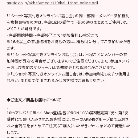
music.co.jp/akb48/media/10thal_1shot_online.pdf
「1ショット写真付きオンラインお話し会」の同一部同一メンバー参加権利
を複数お持ちの方は、各部1回の受付で下記の通りまとめてご使用いた
だくことが可能です。
・各部開始時間～各部終了まで：参加権利15枚分まで
※16枚以上の参加権利をお持ちの方は、複数回に分けてご参加いただき
ます。
※「1ショット写真付きオンラインお話し会」は、日程ごとにメンバーの参
加時間が異なる場合がございますのでご注意ください。また、参加メンバ
ーおよび参加スケジュールは急遽変更となる場合がございます。
※「1ショット写真付きオンラインお話し会」は、参加権利を1枚ずつ使用さ
れるか、まとめて使用されるかはお客様でご選択ください。
◆ご注文／商品お届けについて
10thアルバムOfficial Shop盤(品番：PRON-1083)第5販売第1次～第3次
受付にてお申込みされたお客様には、同一のAKB48グループIDで当選さ
れた全商品をまとめてご注文（ご購入）いただき、かつ、まとめて発送いた
します。