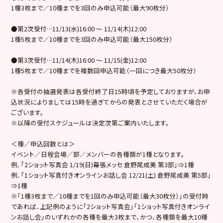
1種3枚まで／10種までを3回のみ申込可能（最大90枚分）
●第2次受付…11/13(水)16:00 ～ 11/14(木)12:00
1種5枚まで／10種までを3回のみ申込可能（最大150枚分）
●第3次受付…11/14(木)16:00 ～ 11/15(金)12:00
1種5枚まで／10種までを複数回申込可能（一回につき最大50枚分）
※各受付の抽選発表は各受付終了日15時頃を予定しておりますが、お申
込状況によりましては15時を過ぎてからの発表とさせていただく場合が
ございます。
※以降の受付スケジュールは決定次第ご案内いたします。
＜種／申込回数とは＞
イベント／日程会場／部／メンバーの各種類が1種となります。
例．「2ショット写真会 1/19(日)幕張メッセ 倉野尾成美 第3部」⇒1種
例．「1ショット写真付きオンラインお話し会 12/21(土) 倉野尾成美 第5部」
⇒1種
※「1種3枚まで／10種までを1回のみ申込可能（最大30枚分）」の受付時
であれば、上記例のように「2ショット写真会」「1ショット写真付きオンライ
ンお話し会」のいずれかの各種を最大3枚まで、かつ、各種類を最大10種