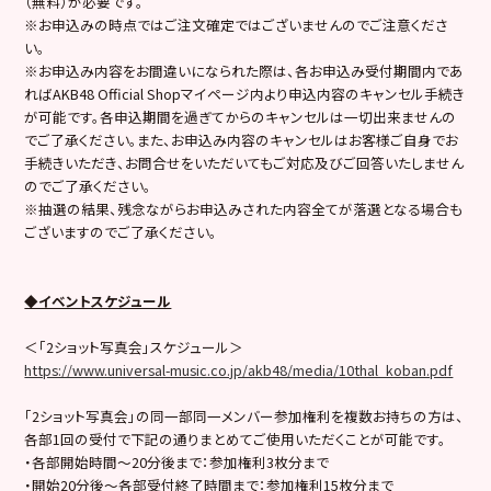
（無料）が必要です。
※お申込みの時点ではご注文確定ではございませんのでご注意くださ
い。
※お申込み内容をお間違いになられた際は、各お申込み受付期間内であ
ればAKB48 Official Shopマイページ内より申込内容のキャンセル手続き
が可能です。各申込期間を過ぎてからのキャンセルは一切出来ませんの
でご了承ください。また、お申込み内容のキャンセルはお客様ご自身でお
手続きいただき、お問合せをいただいてもご対応及びご回答いたしません
のでご了承ください。
※抽選の結果、残念ながらお申込みされた内容全てが落選となる場合も
ございますのでご了承ください。
◆イベントスケジュール
＜「2ショット写真会」スケジュール＞
https://www.universal-music.co.jp/akb48/media/10thal_koban.pdf
「2ショット写真会」の同一部同一メンバー参加権利を複数お持ちの方は、
各部1回の受付で下記の通りまとめてご使用いただくことが可能です。
・各部開始時間～20分後まで：参加権利3枚分まで
・開始20分後〜各部受付終了時間まで：参加権利15枚分まで