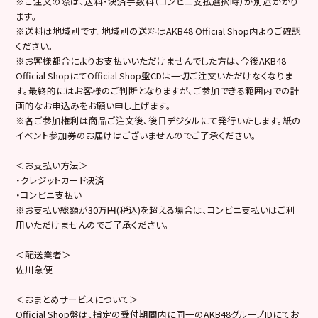
※ご注文の際は、送料・決済手数料（コンビニ支払選択時）が別途かかり
ます。
※送料は地域別です。地域別の送料はAKB48 Official Shop内よりご確認
ください。
※お客様都合によりお支払いいただけませんでした方は、今後AKB48
Official ShopにてOfficial Shop盤CDは一切ご注文いただけなくなりま
す。最終的にはお客様のご判断となりますが、ご参加できる範囲内での計
画的なお申込みをお願い申し上げます。
※各ご参加権利は商品ご注文後、後日デジタルにて発行いたします。紙の
イベント参加券のお届けはございませんのでご了承ください。
＜お支払い方法＞
・クレジットカード決済
・コンビニ支払い
※お支払い総額が30万円(税込)を超える場合は、コンビニ支払いはご利
用いただけませんのでご了承ください。
＜配送業者＞
佐川急便
＜おまとめサービスについて＞
Official Shop盤は、指定の受付期間内に同一のAKB48グループIDにてお