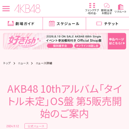
ファンクラブ
取材/出演
リクルート
-柱の会-
お問合せ
劇場ガイド
スケジュール
チケット
トップ
ニュース
ニュース詳細
AKB48 10thアルバム「タイ
トル未定」OS盤 第5販売開
始のご案内
公式ニュース
2024.11.12