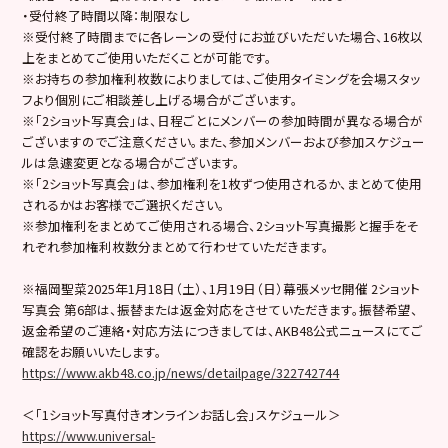
・受付終了時間以降：制限なし
※受付終了時間までに各レーンの受付にお並びいただいた場合、16枚以
上をまとめてご使用いただくことが可能です。
※お持ちの参加権利枚数によりましては、ご使用タイミングを会場スタッ
フより個別にご相談差し上げる場合がございます。
※「2ショット写真会」は、日程ごとにメンバーの参加時間が異なる場合が
ございますのでご注意ください。また、参加メンバーおよび参加スケジュー
ルは急遽変更となる場合がございます。
※「2ショット写真会」は、参加権利を1枚ずつ使用されるか、まとめて使用
されるかはお客様でご選択ください。
※参加権利をまとめてご使用される場合、2ショット写真撮影と握手をそ
れぞれ参加権利枚数分まとめて行わせていただきます。
※福岡聖菜2025年1月18日（土）、1月19日（日）幕張メッセ開催 2ショット
写真会 第6部は、振替または返金対応をさせていただきます。振替希望、
返金希望のご連絡・対応方法につきましては、AKB48公式ニュースにてご
確認をお願いいたします。
https://www.akb48.co.jp/news/detailpage/322742744
＜「1ショット写真付きオンラインお話し会」スケジュール＞
https://www.universal-