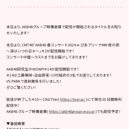
本日より、AKB48グループ映像倉庫で配信が開始されるタイトルをお知ら
せいたします！
本日より、CMT48「AKB48 春コンサート2024 in ぴあアリーナMM 夜の部
〜涙はいつの日か〜」＃2が配信開始です！
コンサート中盤〜ラストまでをお届けしております！
AKB48研究生のWOW!!!＃14が配信開始です！
＃14は工藤華純・迫由芽実・川村結衣の3名でお送りしております！
VS PARKで真剣勝負を行いました！
ぜひご覧ください！
放送が終了した＃15〜19はTVer(
https://tver.jp/
)にて現在30 日間無料
配信中！
AKB48 グループ映像倉庫(
https://akb48group-eizo.jp
)でも配信予定！
▼番組概要