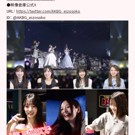
●映像倉庫公式X
URL：
https://twitter.com/AKBG_eizosoko
ID： @AKBG_eizosoko