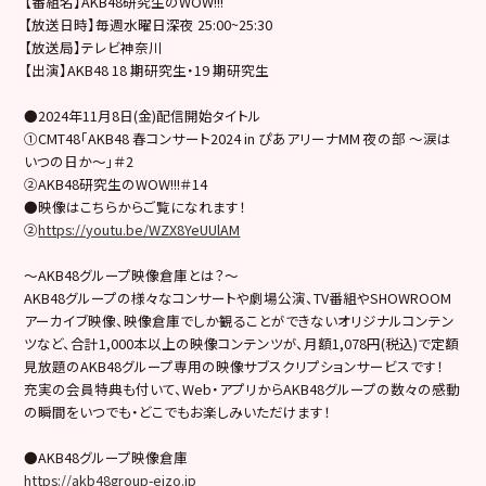
【番組名】AKB48研究生のWOW!!!
【放送日時】毎週水曜日深夜 25:00~25:30
【放送局】テレビ神奈川
【出演】AKB48 18 期研究生・19 期研究生
●2024年11月8日(金)配信開始タイトル
①CMT48「AKB48 春コンサート2024 in ぴあアリーナMM 夜の部 〜涙は
いつの日か〜」＃2
②AKB48研究生のWOW!!!＃14
●映像はこちらからご覧になれます！
②
https://youtu.be/WZX8YeUUlAM
～AKB48グループ映像倉庫とは？～
AKB48グループの様々なコンサートや劇場公演、TV番組やSHOWROOM
アーカイブ映像、映像倉庫でしか観ることができないオリジナルコンテン
ツなど、合計1,000本以上の映像コンテンツが、月額1,078円(税込)で定額
見放題のAKB48グループ専用の映像サブスクリプションサービスです！
充実の会員特典も付いて、Web・アプリからAKB48グループの数々の感動
の瞬間をいつでも・どこでもお楽しみいただけます！
●AKB48グループ映像倉庫
https://akb48group-eizo.jp