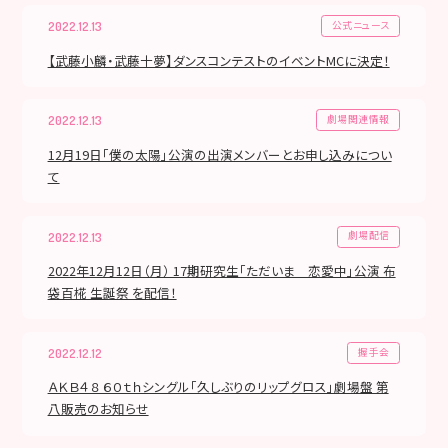
公式ニュース
2022.12.13
【武藤小麟・武藤十夢】ダンスコンテストのイベントMCに決定！
劇場関連情報
2022.12.13
12月19日「僕の太陽」公演の出演メンバーとお申し込みについ
て
劇場配信
2022.12.13
2022年12月12日（月） 17期研究生「ただいま 恋愛中」公演 布
袋百椛 生誕祭 を配信！
握手会
2022.12.12
ＡＫＢ４８ ６０ｔｈシングル「久しぶりのリップグロス」劇場盤 第
八販売のお知らせ