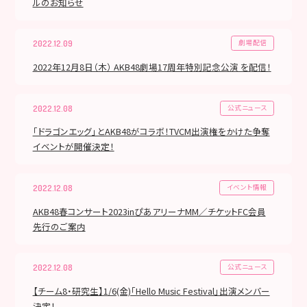
ルのお知らせ
劇場配信
2022.12.09
2022年12月8日（木） AKB48劇場17周年特別記念公演 を配信！
公式ニュース
2022.12.08
「ドラゴンエッグ」とAKB48がコラボ！TVCM出演権をかけた争奪
イベントが開催決定！
イベント情報
2022.12.08
AKB48春コンサート2023inぴあアリーナMM／チケットFC会員
先行のご案内
公式ニュース
2022.12.08
【チーム8・研究生】1/6(金)「Hello Music Festival」出演メンバー
決定！