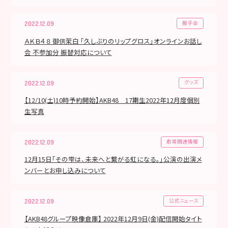
握手会
2022.12.09
ＡＫＢ４８ 御供茉白 「久しぶりのリップグロス」オンラインお話し
会 不参加分 振替対応について
グッズ
2022.12.09
【12/10(土)10時予約開始】AKB48 17期生2022年12月度個別
生写真
劇場関連情報
2022.12.09
12月15日「その雫は、未来へと繋がる虹になる。」公演の出演メ
ンバーとお申し込みについて
公式ニュース
2022.12.09
【AKB48グループ映像倉庫】 2022年12月9日(金)配信開始タイト