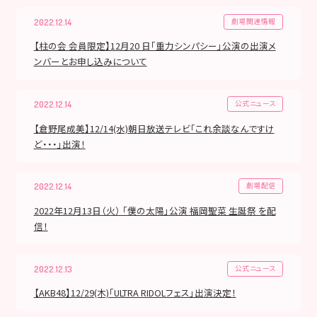
劇場関連情報
2022.12.14
【柱の会 会員限定】12月20 日「重力シンパシー」公演の出演メ
ンバーとお申し込みについて
公式ニュース
2022.12.14
【倉野尾成美】12/14(水)朝日放送テレビ「これ余談なんですけ
ど・・・」出演！
劇場配信
2022.12.14
2022年12月13日（火） 「僕の太陽」公演 福岡聖菜 生誕祭 を配
信！
公式ニュース
2022.12.13
【AKB48】12/29(木)「ULTRA RIDOLフェス」出演決定！