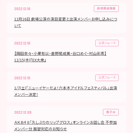
劇場関連情報
2022.12.10
12月16日 劇場公演の演目変更と出演メンバーお申し込みにつ
いて
公式ニュース
2022.12.10
【岡田奈々・小栗有以・倉野尾成美・谷口めぐ・村山彩希】
12/15(木)『EX大衆』
公式ニュース
2022.12.10
1/7(土)「ニューイヤーだよ！六本木アイドルフェスティバル」出演
メンバー決定！
握手会
2022.12.09
ＡＫＢ４８「久しぶりのリップグロス」オンラインお話し会 不参加
メンバー分 振替対応のお知らせ