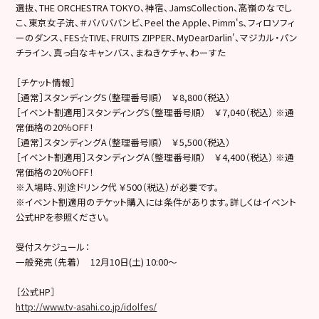
選抜、THE ORCHESTRA TOKYO、神宿、JamsCollection、
高嶺のなでし
こ、東京女子流、＃ババババンビ、Peel the Apple、Pimm's、フィロソフィ
ーのダンス、FES☆
TIVE、FRUITS ZIPPER、MyDearDarlin'、マジカル・
パン
チライン、真っ白なキャンバス、まねきケチャ、わーすた
［チケット情報］
［通常］スタンディングS（整理番号順） ￥8,800（税込）
［イベント割適用］スタンディングS（整理番号順） ￥7,040（税込） ※通
常価格の20％OFF！
［通常］スタンディングA（整理番号順） ￥5,500（税込）
［イベント割適用］スタンディングA（整理番号順） ￥4,400（税込） ※通
常価格の20％OFF！
※入場時、別途ドリンク代 ￥500（税込）が必要です。
※イベント割適用のチケット購入には条件があります。
詳しくはイベント
公式HPを参照ください。
受付スケジュール：
一般発売（先着） 12月10日(土) 10:00～
［公式HP］
http://www.tv-asahi.co.jp/idolfes/