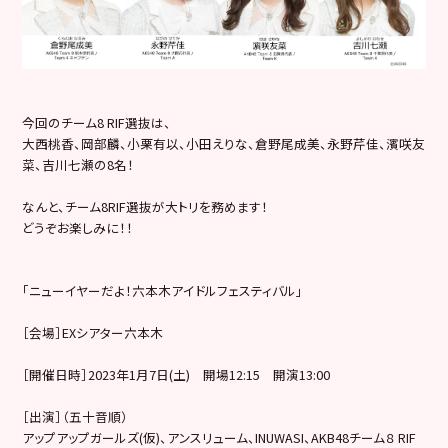
今回のチーム8 RIF選抜は、
大西桃香、岡部麟、小栗有以、小田えりな、倉野尾成美、永野芹佳、
濱咲友
菜、吉川七瀬の8名！
なんと、チーム8RIF選抜が大トリを務めます！
どうぞお楽しみに！！
「ニューイヤーだよ！六本木アイドルフェスティバル」
［会場］EXシアター六本木
［開催日時］2023年1月7日(土) 開場12:15 開演13:00
［出演］（五十音順）
アップアップガールズ(仮)、アンスリューム、INUWASI、
AKB48チーム８ RIF