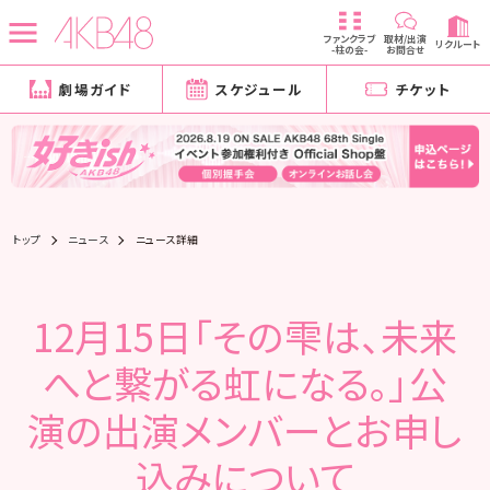
ファンクラブ
取材/出演
リクルート
-柱の会-
お問合せ
劇場ガイド
スケジュール
チケット
トップ
ニュース
ニュース詳細
12月15日「その雫は、未来
へと繋がる虹になる。」公
演の出演メンバーとお申し
込みについて