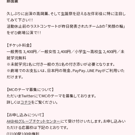
藤園麗
久しぶりに出演の高岡薫、そして生誕祭を迎える左伴彩佳に特に注目し
てみて下さい！！
活動休止前のラストコンサートが昨日発表されたチーム8の「笑顔の輪」
をぜひ劇場公演で！！
【チケット料金】
一般男性 3,400円／一般女性 2,400円／小学生～高校生 2,400円／未
就学児無料
※未就学児1名に付き一般の方1名の付き添いが必要となります。
※劇場でのお支払いは、日本円の現金、PayPay、LINE Payがご利用いた
だけます。
【MCのテーマ募集について】
ただいまTwitterにてMCのテーマを募集しております。
詳しくは
コチラ
をご覧ください。
【お申し込みについて】
AKB48グループチケットセンター
にて受け付けいたします。お申し込みい
ただける応募枠は下記のとおりです。
(1)100発100中権利