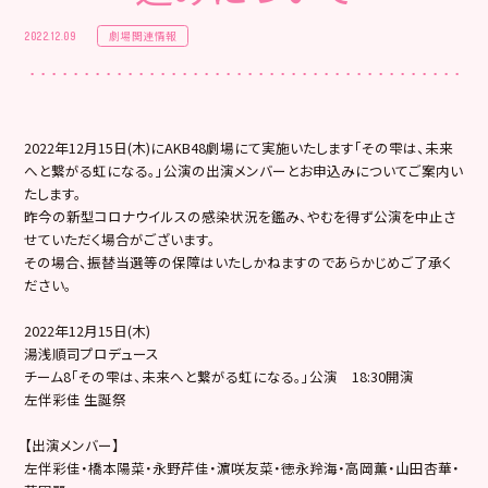
劇場関連情報
2022.12.09
2022年12月15日(木)にAKB48劇場にて実施いたします「その雫は、未来
へと繋がる虹になる。」公演の出演メンバーとお申込みについてご案内い
たします。
昨今の新型コロナウイルスの感染状況を鑑み、やむを得ず公演を中止さ
せていただく場合がございます。
その場合、振替当選等の保障はいたしかねますのであらかじめご了承く
ださい。
2022年12月15日(木)
湯浅順司プロデュース
チーム8「その雫は、未来へと繋がる虹になる。」公演 18:30開演
左伴彩佳 生誕祭
【出演メンバー】
左伴彩佳・橋本陽菜・永野芹佳・濵咲友菜・徳永羚海・高岡薫・山田杏華・