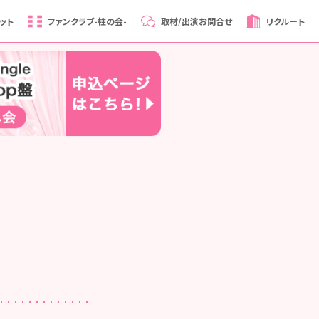
ット
ファンクラブ
-柱の会-
取材/出演
お問合せ
リクルート