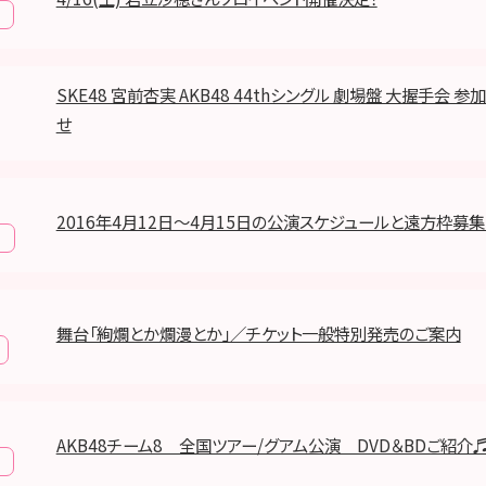
SKE48 宮前杏実 AKB48 44thシングル 劇場盤 大握手会 
せ
2016年4月12日～4月15日の公演スケジュールと遠方枠募
報
舞台「絢爛とか爛漫とか」／チケット一般特別発売のご案内
AKB48チーム8 全国ツアー/グアム公演 DVD＆BDご紹介