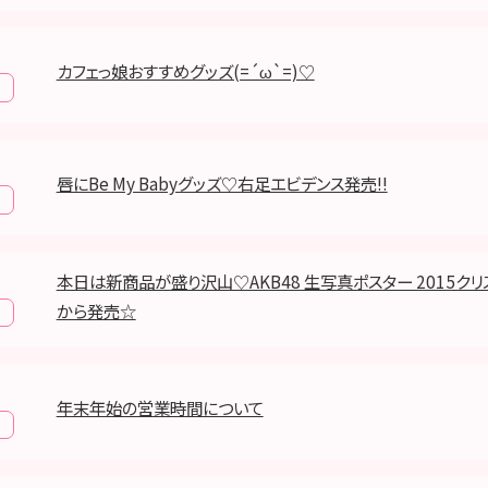
カフェっ娘おすすめグッズ(=´ω`=)♡
唇にBe My Babyグッズ♡右足エビデンス発売!!
本日は新商品が盛り沢山♡AKB48 生写真ポスター 2015クリ
から発売☆
年末年始の営業時間について