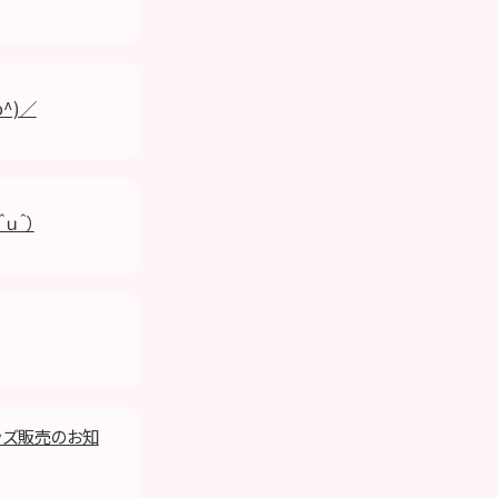
^)／
ｕ＾）
グッズ販売のお知