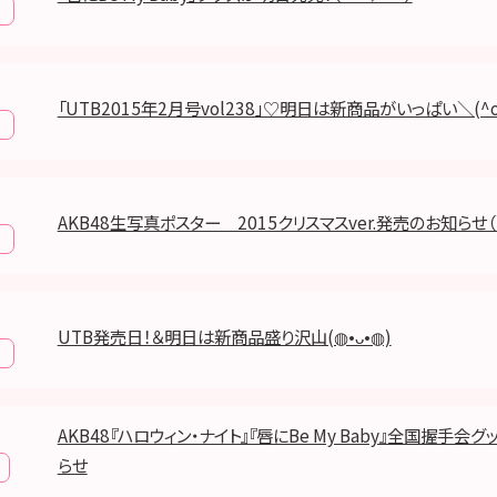
「UTB2015年2月号vol238」♡明日は新商品がいっぱい＼(^o
AKB48生写真ポスター 2015クリスマスver.発売のお知らせ（＾
UTB発売日！＆明日は新商品盛り沢山(◍•ᴗ•◍)
AKB48『ハロウィン・ナイト』『唇にBe My Baby』全国握手会
らせ