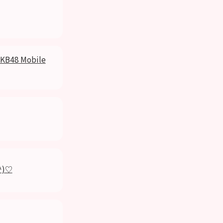
48 Mobile
^)♡