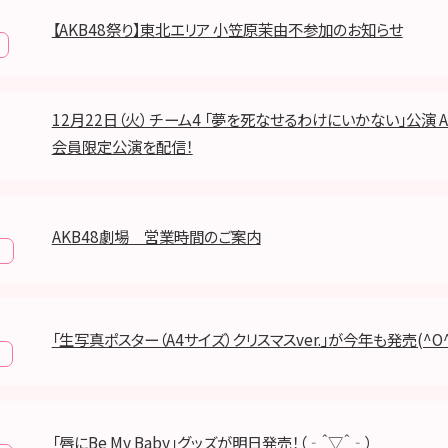
【AKB48祭り】東北エリア 小笠原茉由不参加のお知らせ
12月22日（火） チーム4 「夢を死なせるわけにいかない」公演 AKB
会員限定公演を配信！
AKB48劇場 営業時間のご案内
報
「生写真ポスター（A4サイズ）クリスマスver.」が今年も発売(^O
「唇にBe My Baby」グッズが明日発売！（‐＾▽＾‐）