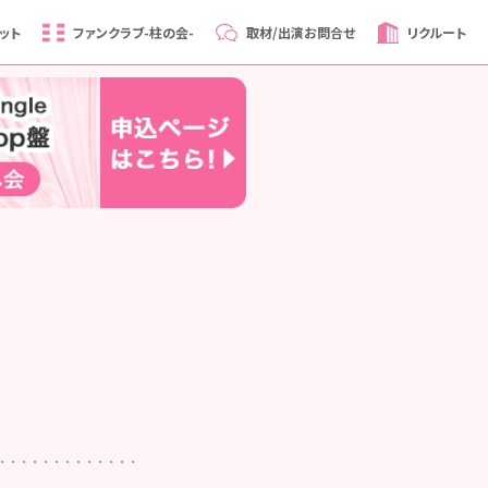
ット
ファンクラブ
-柱の会-
取材/出演
お問合せ
リクルート