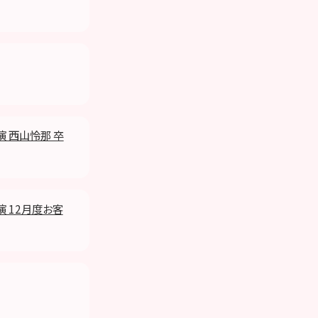
演 西山怜那 卒
演 12月度お客