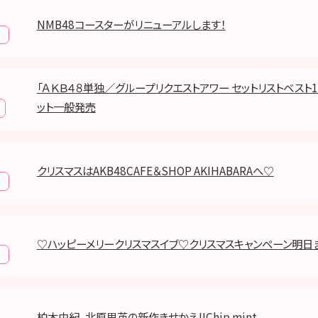
NMB48コースターがリニューアルします！
「ＡＫＢ４８単独／グループリクエストアワー セットリストベスト100
ット一般発売
クリスマスはAKB48CAFE＆SHOP AKIHABARAへ♡
♡ハッピーメリークリスマスイブ♡クリスマスキャンペーン明日ま
柏木由紀, 北原里英の新作きせかえ!!Chip mint