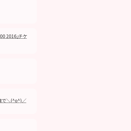
 2016」チケ
で＼(^o^)／