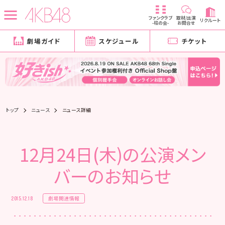
ファンクラブ
取材/出演
リクルート
-柱の会-
お問合せ
劇場ガイド
スケジュール
チケット
トップ
ニュース
ニュース詳細
12月24日(木)の公演メン
バーのお知らせ
劇場関連情報
2015.12.18