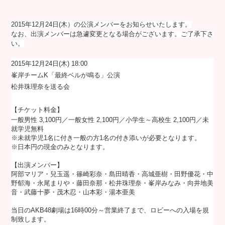
2015年12月24日(木）の公演メンバーをお知らせいたします。
なお、出演メンバーは急遽変更となる場合がございます。ご了承下さ
い。
2015年12月24日(木) 18:00
峯岸チームK「最終ベルが鳴る」公演
松井珠理奈を送る会
【チケット料金】
一般男性 3,100円／一般女性 2,100円／小学生～高校生 2,100円／未
就学児無料
※未就学児1名に付き一般の方1名の付き添いが必要となります。
※日本円の現金のみとなります。
【出演メンバー】
阿部マリア・兒玉遥・篠崎彩奈・島田晴香・高城亜樹・田野優花・中
野郁海・永尾まりや・藤田奈那・松井珠理奈・峯岸みなみ・向井地美
音・武藤十夢・茂木忍・山本彩・湯本亜美
当日のAKB48劇場は16時00分～営業終了まで、ロビーへの入場を規
制致します。