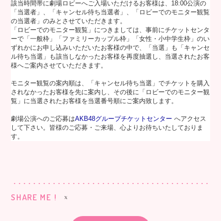
該当時間帯に劇場ロビーへご入場いただけるお客様は、18:00公演の
「当選者」、「キャンセル待ち当選者」、「ロビーでのモニター観覧
の当選者」のみとさせていただきます。
「ロビーでのモニター観覧」につきましては、事前にチケットセンタ
ーで「一般枠」「ファミリーカップル枠」「女性・小中学生枠」のい
ずれかにお申し込みいただいたお客様の中で、「当選」も「キャンセ
ル待ち当選」も該当しなかったお客様を再度抽選し、当選されたお客
様へご案内させていただきます。
モニター観覧の案内順は、「キャンセル待ち当選」でチケットを購入
されなかったお客様を先に案内し、その後に「ロビーでのモニター観
覧」に当選されたお客様を当選番号順にご案内致します。
劇場公演へのご応募は
AKB48グループチケットセンター
へアクセス
して下さい。皆様のご応募・ご来場、心よりお待ちいたしておりま
す。
SHARE ME !