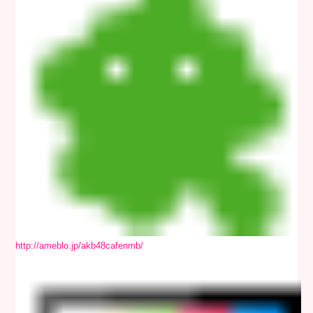
http://ameblo.jp/akb48cafenmb/