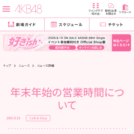
ファンクラブ
取材/出演
リクルート
-柱の会-
お問合せ
劇場ガイド
スケジュール
チケット
トップ
ニュース
ニュース詳細
年末年始の営業時間につ
いて
Cafe & Shop
2015.12.23