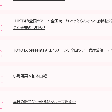
報
「ＨＫＴ４８全国ツアー～全国統一終わっとらんけん～」沖縄公
特別発売のお知らせ
TOYOTA presents AKB48チーム8 全国ツアー兵庫公演
小嶋陽菜×柏木由紀
本日の新商品☆AKB48グループ新聞☆