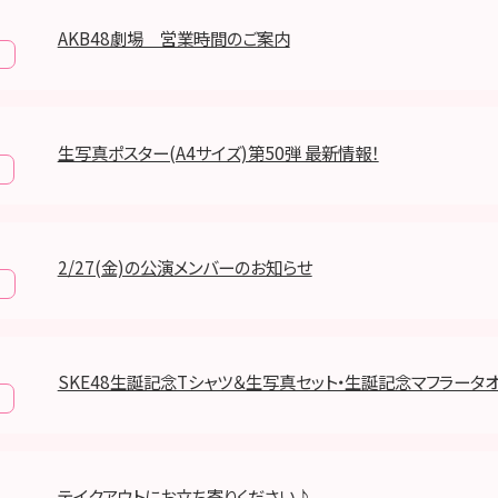
AKB48劇場 営業時間のご案内
報
生写真ポスター(A4サイズ)第50弾 最新情報！
2/27(金)の公演メンバーのお知らせ
報
SKE48生誕記念Tシャツ＆生写真セット・生誕記念マフラータ
テイクアウトにお立ち寄りください♪