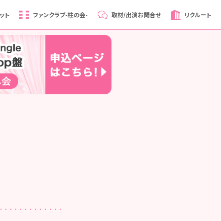
ット
ファンクラブ
-柱の会-
取材/出演
お問合せ
リクルート