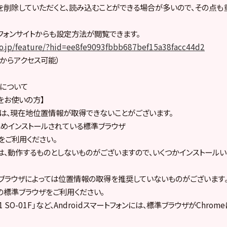
を削除していただくと、読み込むことができる場合が多いので、その点も
フォンサイトからも設定方法が閲覧できます。
.co.jp/feature/?hid=ee8fe9093fbbb687bef15a38facc44d2
みからアクセス可能）
について
をお使いの方】
ザでは、現在地位置情報が取得できないことがございます。
めインストールされている標準ブラウザ
ri）をご利用ください。
は、動作するものとしないものがございますので、いくつかインストールい
一部ブラウザによっては位置情報の取得を推奨していないものがございます
の標準ブラウザをご利用ください｡
aZ1 SO-01F｣など、Androidスマートフォンには、標準ブラウザがChr