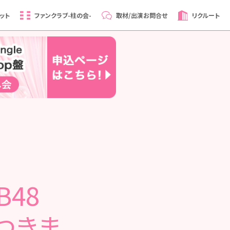
ット
ファンクラブ
-柱の会-
取材/出演
お問合せ
リクルート
B48
につきま