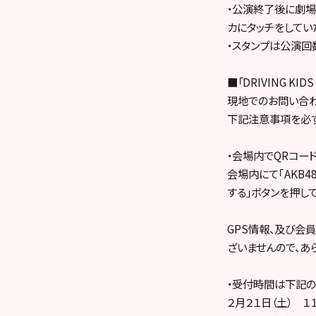
・公演終了後に劇場
カにタッチをしてい
・スタンプは公演回
■「DRIVING KI
現地でのお問い合わ
下記注意事項を必ず
・会場内でQRコー
会場内にて｢AKB48
する」ボタンを押し
GPS情報、及び会
ざいませんので、あ
・受付時間は下記の
２月２１日（土） １１