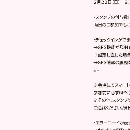
２月２２日（日） ９：
・スタンプの付与数
両日のご参加でも、
・チェックインがで
→GPS機能が「ON
→設定し直した場合
→GPS情報の履歴
い。
※会場にてスマート
参加前に必ずGPS
※その他、スタンプラ
ご連絡ください。後
・エラーコードが表
→お持ちの機種によ