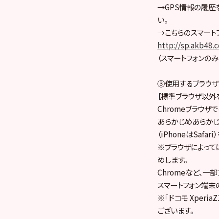
→GPS情報の履歴
い。
→こちらのスマート
http://sp.akb48
（スマートフォンの
③使用するブラウザ
【標準ブラウザ以外
Chromeブラウ
あらかじめあらかじ
（iPhoneはSafa
※ブラウザによって
めします。
Chromeなど、
スマートフォン端末
※｢ドコモ Xperi
ございます。