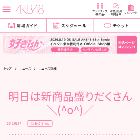
ファンクラブ
取材/出演
リクルート
-柱の会-
お問合せ
劇場ガイド
スケジュール
チケット
トップ
ニュース
ニュース詳細
明日は新商品盛りだくさん
＼(^o^)／
Cafe & Shop
2015.02.17