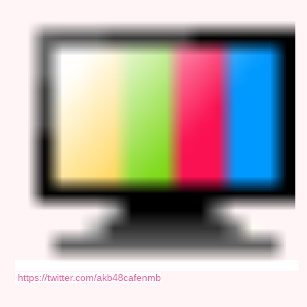
https://twitter.com/akb48cafenmb