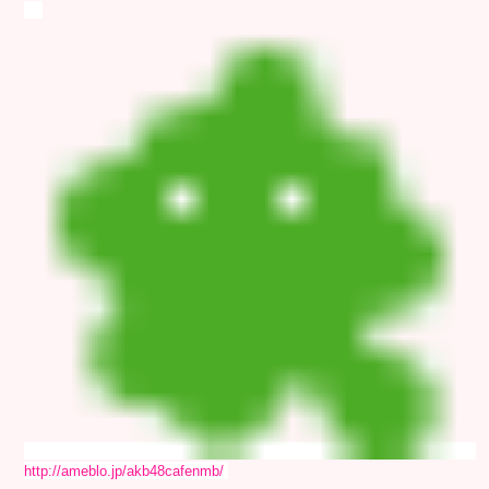
http://ameblo.jp/akb48cafenmb/