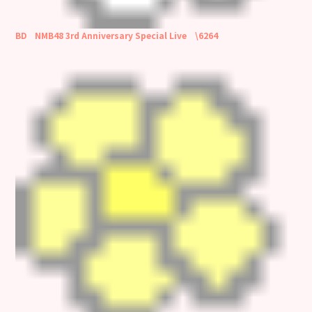
BD NMB48 3rd Anniversary Special Live \6264