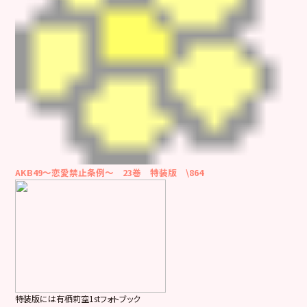
AKB49～恋愛禁止条例～ 23巻 特装版 \864
特装版には有栖莉空1stフォトブック