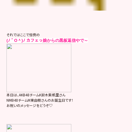
それではここで恒例の
(ﾉ＾O＾)ﾉ カフェっ娘からの黒板返信やで～
本日は、AKB48チームK鈴木紫帆里さん
NMB48チームM東由樹さんのお誕生日です！
お祝いのメッセージをどうぞ♡