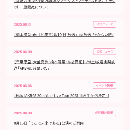
【香港公演】AKB48 20周年ツアー ゲストアーティスト決定とチケ
ット一般販売について
公式ニュース
2025.08.10
【橋本陽菜・向井地美音】8/10(日)放送 山梨放送「行かない旅」
公式ニュース
2025.08.09
【千葉恵里・大盛真歩・橋本陽菜・布袋百椛】8/9(土)放送山梨放
送「AKB48、昔聞いた？」
イベント情報
2025.08.08
【Hulu】AKB48 20th Year Live Tour 2025 独占⽣配信決定︕
劇場関連情報
2025.08.08
8月15日 「そこに未来はある」公演のご案内