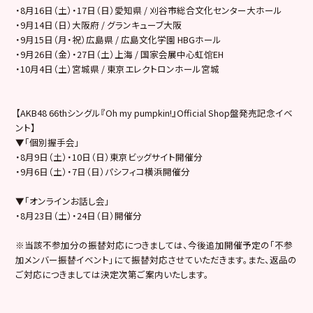
・8月16日（土）・17日（日）愛知県 / 刈谷市総合文化センター大ホール
・9月14日（日）大阪府 / グランキューブ大阪
・9月15日（月・祝）広島県 / 広島文化学園 HBGホール
・9月26日（金）・27日（土）上海 / 国家会展中心虹馆EH
・10月4日（土）宮城県 / 東京エレクトロンホール宮城
【AKB48 66thシングル『Oh my pumpkin!』Official Shop盤発売記念イベ
ント】
▼「個別握手会」
・8月9日（土）・10日（日）東京ビッグサイト開催分
・9月6日（土）・7日（日）パシフィコ横浜開催分
▼「オンラインお話し会」
・8月23日（土）・24日（日）開催分
※当該不参加分の振替対応につきましては、今後追加開催予定の「不参
加メンバー振替イベント」にて振替対応させていただきます。また、返品の
ご対応につきましては決定次第ご案内いたします。