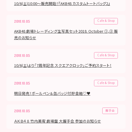
10/6(土)10:00～販売開始！『AKB48 カスタムトートバッグ2』
Cafe & Shop
2018.10.05
AKB48 劇場トレーディング生写真セット2018. October ①,② 販
売のお知らせ
Cafe & Shop
2018.10.05
10/6(土)より「7周年記念 スクエアクロック」ご予約スタート！
Cafe & Shop
2018.10.05
明日発売！ボールペン＆缶バッジ付貯金箱♡♥
握手会
2018.10.05
ＡＫＢ４８ 竹内美宥 劇場盤 大握手会 参加のお知らせ