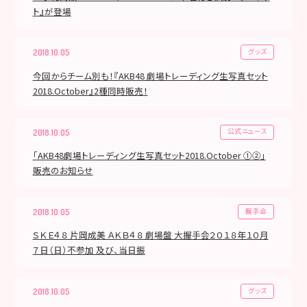
ト』が登場
グッズ
2018.10.05
今回からチーム別も！『AKB48 劇場トレーディング生写真セット
2018.October』2種同時販売！
公式ニュース
2018.10.05
「AKB48劇場トレーディング生写真セット2018.October ①②」
販売のお知らせ
握手会
2018.10.05
ＳＫＥ４８ 片岡成美 ＡＫＢ４８ 劇場盤 大握手会２０１８年１０月
７日（日）不参加 及び、当日振
グッズ
2018.10.05