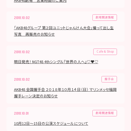
AKB48劇場 営業時間のご案内
劇場関連情報
2018.10.02
「AKB48グループ 第２回ユニットじゃんけん大会」撮って出し生
写真 再販売のお知らせ
Cafe & Shop
2018.10.02
明日発売！ NGT48 4thシングル『世界の人へ』♡♥♡
握手会
2018.10.02
AKB48 全国握手会 ２０１８年１０月１４日（日） マリンメッセ福岡
握手レーン決定のお知らせ
劇場関連情報
2018.10.01
10月12日～15日の公演スケジュールについて