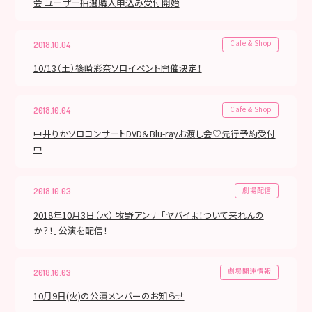
会 ユーザー抽選購入申込み受付開始
Cafe & Shop
2018.10.04
10/13（土）篠崎彩奈ソロイベント開催決定！
Cafe & Shop
2018.10.04
中井りかソロコンサートDVD＆Blu-rayお渡し会♡先行予約受付
中
劇場配信
2018.10.03
2018年10月3日（水） 牧野アンナ 「ヤバイよ！ついて来れんの
か？！」公演を配信！
劇場関連情報
2018.10.03
10月9日(火)の公演メンバーのお知らせ