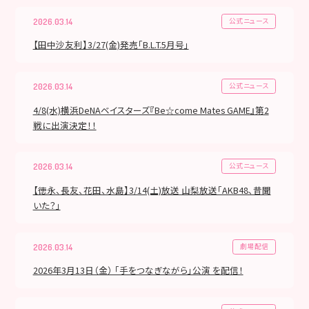
公式ニュース
2026.03.14
【田中沙友利】3/27(金)発売「B.L.T.5月号」
公式ニュース
2026.03.14
4/8(水)横浜DeNAベイスターズ『Be☆come Mates GAME』第2
戦に出演決定！！
公式ニュース
2026.03.14
【徳永、長友、花田、水島】3/14(土)放送 山梨放送「AKB48、昔聞
いた？」
劇場配信
2026.03.14
2026年3月13日（金） 「手をつなぎながら」公演 を配信！