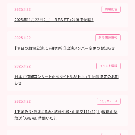
劇場配信
2025.11.23
2025年11月22日（土） 「ＲＥＳＥＴ」公演 を配信！
劇場関連情報
2025.11.22
【明日の劇場公演、17研究所！】出演メンバー変更のお知らせ
イベント情報
2025.11.22
日本武道館コンサート正式タイトル&「Hulu」生配信決定のお知
らせ
公式ニュース
2025.11.22
【下尾みう・鈴木くるみ・武藤小麟・山﨑空】11/22(土)放送山梨
放送「AKB48、昔聞いた？」