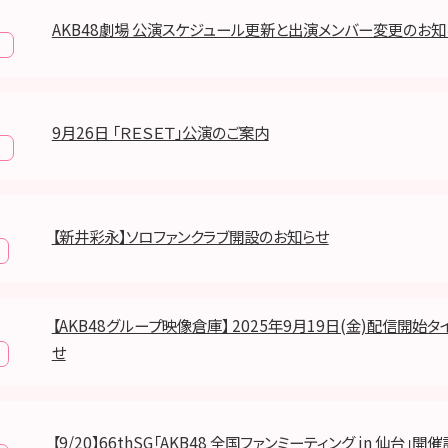
AKB48劇場 公演スケジュール更新と出演メンバー変更のお知
報
9月26日 「ＲＥＳＥＴ」公演のご案内
報
【新井彩永】ソロファンクラブ開設のお知らせ
【AKB48グループ映像倉庫】 2025年9月19日(金)配信開始
せ
【9/20】66thSG「AKB48 全国ファンミーティング in 仙台」