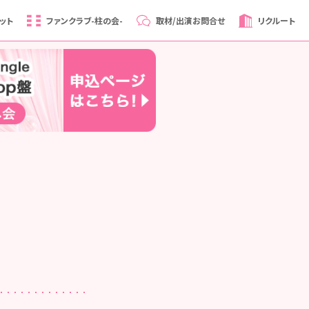
ット
ファンクラブ
-柱の会-
取材/出演
お問合せ
リクルート