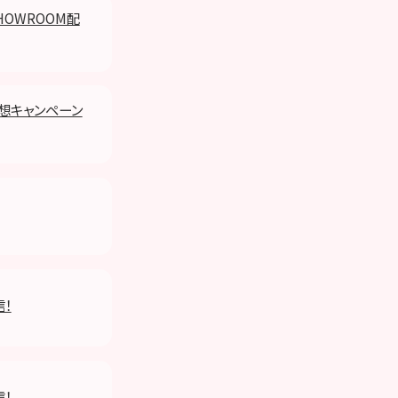
HOWROOM配
予想キャンペーン
信！
信！