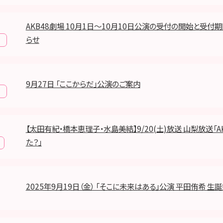
AKB48劇場 10月1日～10月10日公演の受付の開始と受付
らせ
報
9月27日 「ここからだ」公演のご案内
報
【太田有紀・橋本恵理子・水島美結】9/20(土)放送 山梨放送「A
た？」
2025年9月19日（金） 「そこに未来はある」公演 平田侑希 生誕