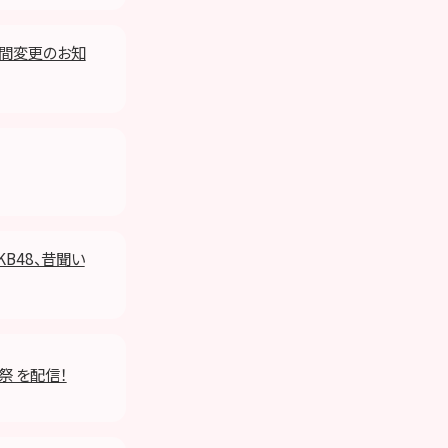
期間変更のお知
KB48、昔聞い
祭 を配信！